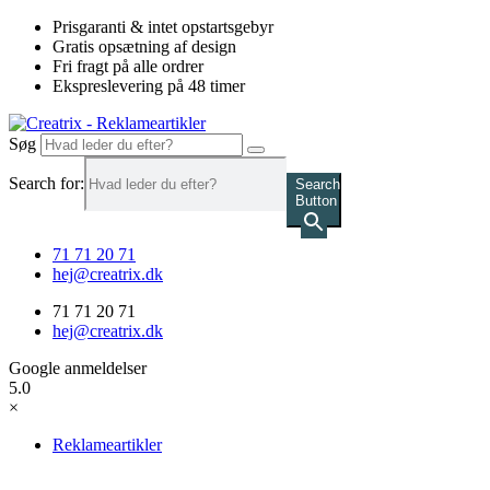
Videre
Prisgaranti & intet opstartsgebyr
til
Gratis opsætning af design
indhold
Fri fragt på alle ordrer
Ekspreslevering på 48 timer
Søg
Search for:
Search
Button
71 71 20 71
hej@creatrix.dk
71 71 20 71
hej@creatrix.dk
Google anmeldelser
5.0
×
Reklameartikler