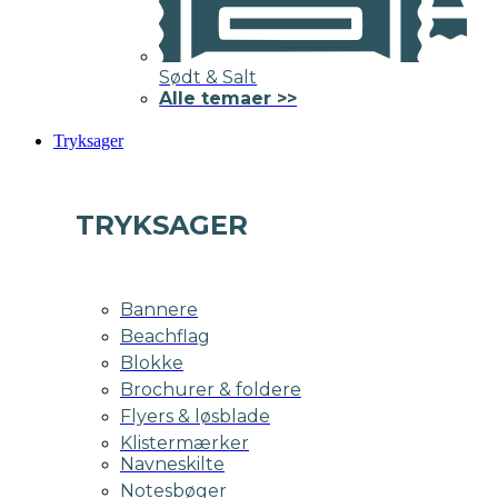
Sødt & Salt
Alle temaer >>
Tryksager
TRYKSAGER
Bannere
Beachflag
Blokke
Brochurer & foldere
Flyers & løsblade
Klistermærker
Navneskilte
Notesbøger