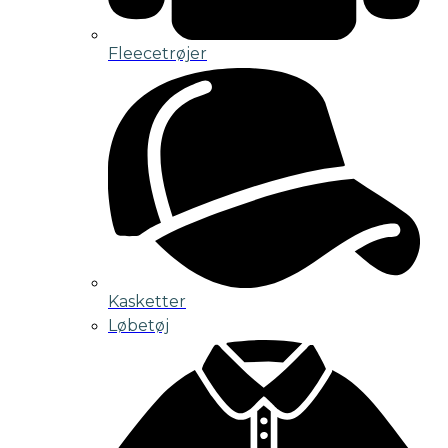
Fleecetrøjer
Kasketter
Løbetøj