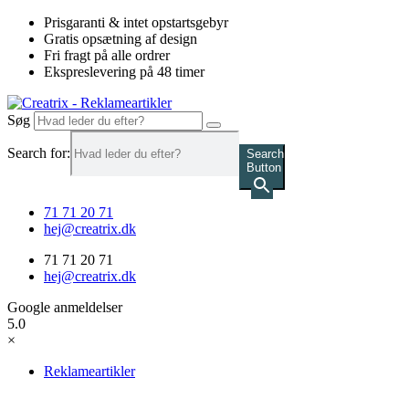
Videre
Prisgaranti & intet opstartsgebyr
til
Gratis opsætning af design
indhold
Fri fragt på alle ordrer
Ekspreslevering på 48 timer
Søg
Search for:
Search
Button
71 71 20 71
hej@creatrix.dk
71 71 20 71
hej@creatrix.dk
Google anmeldelser
5.0
×
Reklameartikler