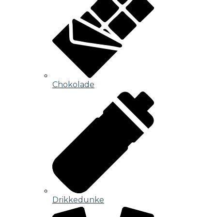
Chokolade
Drikkedunke