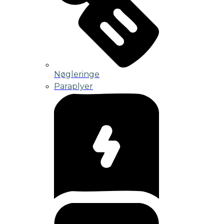
Nøgleringe
Paraplyer