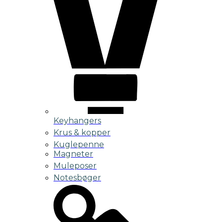
Keyhangers
Krus & kopper
Kuglepenne
Magneter
Muleposer
Notesbøger