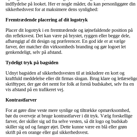
indflydelse på looket. Her er nogle måder, du kan personliggøre din
sikkerhedsvest for at maksimere dens synlighed:
Fremtrædende placering af dit logotryk
Placer dit logotryk i en fremtrædende og iøjnefaldende position på
din refleksvest. Det kan være på brystet, ryggen eller begge dele,
afhængigt af dit design og præferencer. En god ide er at vælge
farver, der matcher din virksomheds branding og gør logoet let
genkendeligt, selv på afstand.
Tydeligt tryk på bagsiden
Udnyt bagsiden af sikkerhedsvesten til at inkludere en kort og
kraftfuld meddelelse eller dit firmas slogan. Brug klare og letlæselig
skrifttyper, der gør det nemt for folk at forstå budskabet, selv fra en
vis afstand på en trafikeret vej.
Kontrastfarver
For at gøre dine veste mere synlige og tiltrække opmærksomhed,
bør du overveje at bruge kontrastfarver i dit tryk. Vælg forskellige
farver, der skiller sig ud fra selve vesten, så dit logo og budskab
skiller sig ud og fanger øjet. Dette kunne være en blå eller grøn
skrift på en orange eller gul sikkerhedsvest.