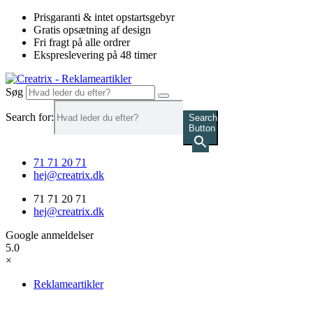
Videre
Prisgaranti & intet opstartsgebyr
til
Gratis opsætning af design
indhold
Fri fragt på alle ordrer
Ekspreslevering på 48 timer
Søg
Search for:
Search
Button
71 71 20 71
hej@creatrix.dk
71 71 20 71
hej@creatrix.dk
Google anmeldelser
5.0
×
Reklameartikler