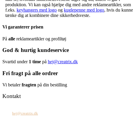
produktion. Vi kan også hjælpe dig med andre reklameartikler, som
f.eks.
keyhangers med logo
og
kuglepenne med logo
, hvis du kunne
tænke dig at kombinere dine sikkerhedsveste.
Vi garanterer prisen
På
alle
reklameartikler og profiltøj
God & hurtig kundeservice
Svartid under
1 time
på
hej@creatrix.dk
Fri fragt på alle ordrer
Vi betaler
fragten
på din bestilling
Kontakt
Tel: +45 7171 2071
Mail:
hej@creatrix.dk
Creatrix ApS
Falkoner Allé 1, 3.