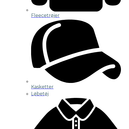
Fleecetrøjer
Kasketter
Løbetøj