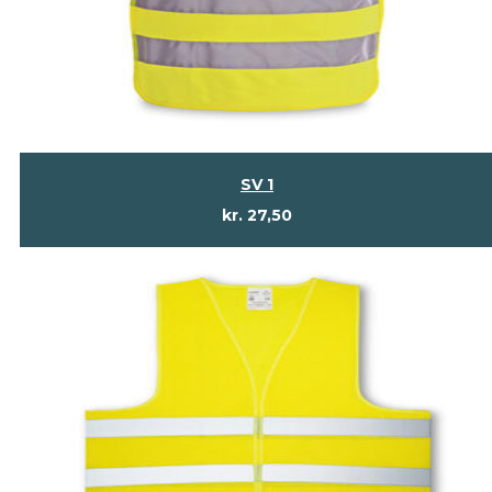
SV 1
kr.
27,50