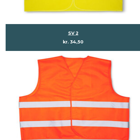
SV 2
kr.
34,50