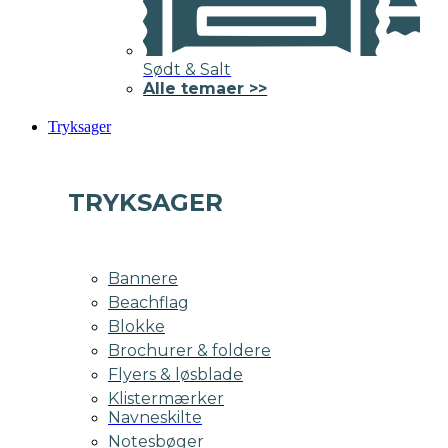
Sødt & Salt
Alle temaer >>
Tryksager
TRYKSAGER
Bannere
Beachflag
Blokke
Brochurer & foldere
Flyers & løsblade
Klistermærker
Navneskilte
Notesbøger