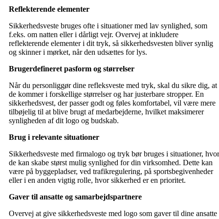
Reflekterende elementer
Sikkerhedsveste bruges ofte i situationer med lav synlighed, som
f.eks. om natten eller i dårligt vejr. Overvej at inkludere
reflekterende elementer i dit tryk, så sikkerhedsvesten bliver synlig
og skinner i mørket, når den udsættes for lys.
Brugerdefineret pasform og størrelser
Når du personliggør dine refleksveste med tryk, skal du sikre dig, at
de kommer i forskellige størrelser og har justerbare stropper. En
sikkerhedsvest, der passer godt og føles komfortabel, vil være mere
tilbøjelig til at blive brugt af medarbejderne, hvilket maksimerer
synligheden af dit logo og budskab.
Brug i relevante situationer
Sikkerhedsveste med firmalogo og tryk bør bruges i situationer, hvo
de kan skabe størst mulig synlighed for din virksomhed. Dette kan
være på byggepladser, ved trafikregulering, på sportsbegivenheder
eller i en anden vigtig rolle, hvor sikkerhed er en prioritet.
Gaver til ansatte og samarbejdspartnere
Overvej at give sikkerhedsveste med logo som gaver til dine ansatte