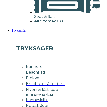
Sødt & Salt
Alle temaer >>
Tryksager
TRYKSAGER
Bannere
Beachflag
Blokke
Brochurer & foldere
Flyers & løsblade
Klistermærker
Navneskilte
Notesbøger