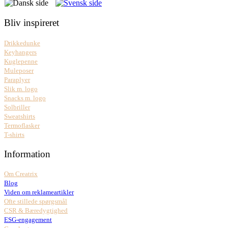
Bliv inspireret
Drikkedunke
Keyhangers
Kuglepenne
Muleposer
Paraplyer
Slik m. logo
Snacks m. logo
Solbriller
Sweatshirts
Termoflasker
T-shirts
Information
Om Creatrix
Blog
Viden om reklameartikler
Ofte stillede spørgsmål
CSR & Bæredygtighed
ESG-engagement