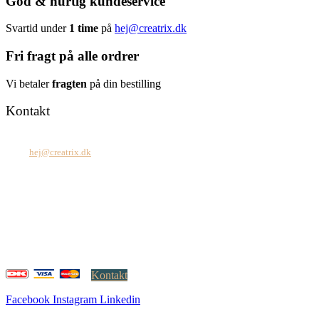
God & hurtig kundeservice
Svartid under
1 time
på
hej@creatrix.dk
Fri fragt på alle ordrer
Vi betaler
fragten
på din bestilling
Kontakt
Tel: +45 7171 2071
Mail:
hej@creatrix.dk
Creatrix ApS
Falkoner Allé 1, 3.
DK-2000 Frederiksberg
CVR: 37 79 59 68
Åbningstider:
Mandag – fredag: 08.00 – 17.00
Kontakt
Facebook
Instagram
Linkedin