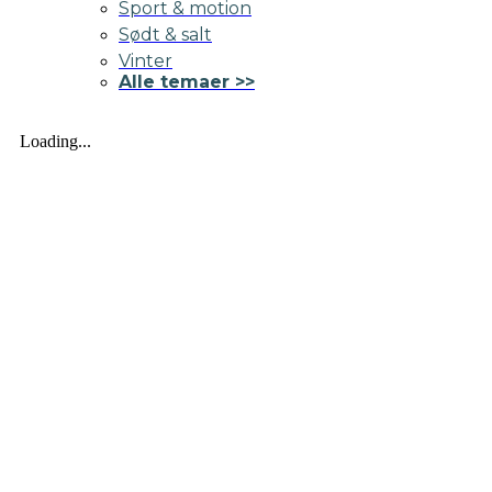
Sport & motion
Sødt & salt
Vinter
Alle temaer >>
Loading...