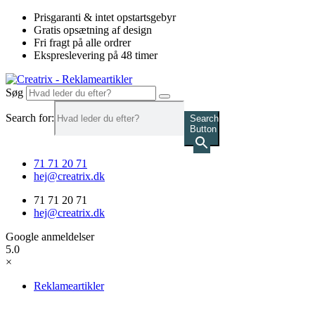
Videre
Prisgaranti & intet opstartsgebyr
til
Gratis opsætning af design
indhold
Fri fragt på alle ordrer
Ekspreslevering på 48 timer
Søg
Search for:
Search
Button
71 71 20 71
hej@creatrix.dk
71 71 20 71
hej@creatrix.dk
Google anmeldelser
5.0
×
Reklameartikler