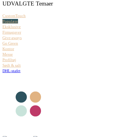
UDVALGTE Temaer
CustomTouch
Populære
Eksklusive
Firmagaver
Give-aways
Go Green
Kontor
Messe
Profiltøj
Sødt & salt
DHL-stafet