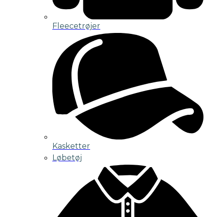
Fleecetrøjer
Kasketter
Løbetøj