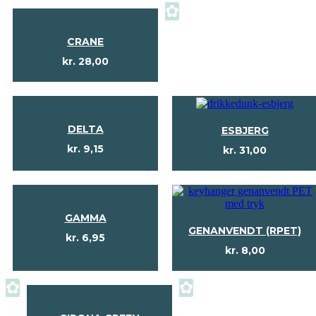
✿
CRANE
kr.
28,00
DELTA
ESBJERG
kr.
9,15
kr.
31,00
GAMMA
GENANVENDT (RPET)
kr.
6,95
kr.
8,00
✿
✿