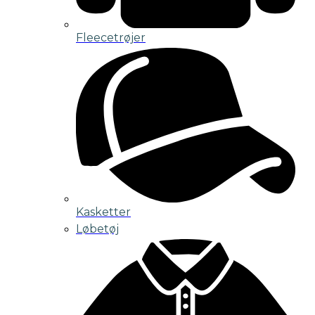
Fleecetrøjer
Kasketter
Løbetøj