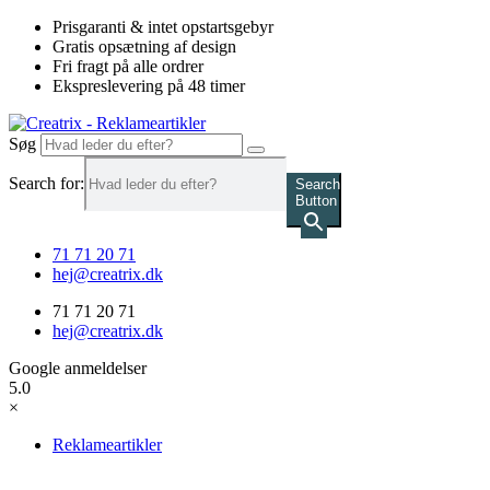
Videre
Prisgaranti & intet opstartsgebyr
til
Gratis opsætning af design
indhold
Fri fragt på alle ordrer
Ekspreslevering på 48 timer
Søg
Search for:
Search
Button
71 71 20 71
hej@creatrix.dk
71 71 20 71
hej@creatrix.dk
Google anmeldelser
5.0
×
Reklameartikler