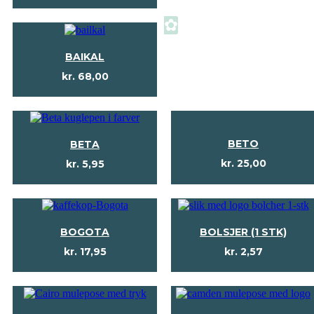
✿
BAIKAL
kr.
68,00
BETO
BETA
kr.
25,00
kr.
5,95
BOGOTA
BOLSJER (1 STK)
kr.
17,95
kr.
2,57