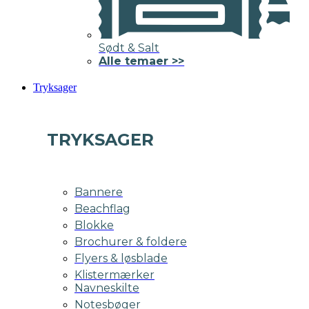
Sødt & Salt
Alle temaer >>
Tryksager
TRYKSAGER
Bannere
Beachflag
Blokke
Brochurer & foldere
Flyers & løsblade
Klistermærker
Navneskilte
Notesbøger