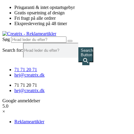
Videre
Prisgaranti & intet opstartsgebyr
til
Gratis opsætning af design
indhold
Fri fragt på alle ordrer
Ekspreslevering på 48 timer
Søg
Search for:
Search
Button
71 71 20 71
hej@creatrix.dk
71 71 20 71
hej@creatrix.dk
Google anmeldelser
5.0
×
Reklameartikler