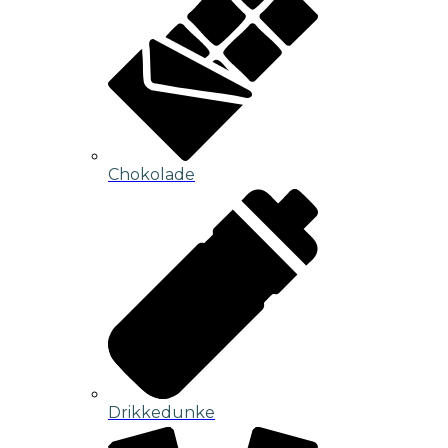
Chokolade
Drikkedunke