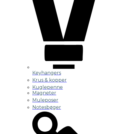
Keyhangers
Krus & kopper
Kuglepenne
Magneter
Muleposer
Notesbøger