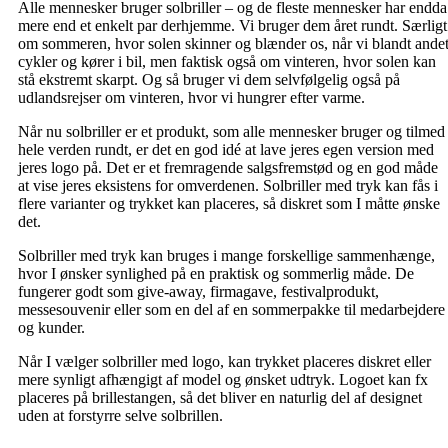
Alle mennesker bruger solbriller – og de fleste mennesker har endda
mere end et enkelt par derhjemme. Vi bruger dem året rundt. Særligt
om sommeren, hvor solen skinner og blænder os, når vi blandt ande
cykler og kører i bil, men faktisk også om vinteren, hvor solen kan
stå ekstremt skarpt. Og så bruger vi dem selvfølgelig også på
udlandsrejser om vinteren, hvor vi hungrer efter varme.
Når nu solbriller er et produkt, som alle mennesker bruger og tilmed
hele verden rundt, er det en god idé at lave jeres egen version med
jeres logo på. Det er et fremragende salgsfremstød og en god måde
at vise jeres eksistens for omverdenen. Solbriller med tryk kan fås i
flere varianter og trykket kan placeres, så diskret som I måtte ønske
det.
Solbriller med tryk kan bruges i mange forskellige sammenhænge,
hvor I ønsker synlighed på en praktisk og sommerlig måde. De
fungerer godt som give-away, firmagave, festivalprodukt,
messesouvenir eller som en del af en sommerpakke til medarbejdere
og kunder.
Når I vælger solbriller med logo, kan trykket placeres diskret eller
mere synligt afhængigt af model og ønsket udtryk. Logoet kan fx
placeres på brillestangen, så det bliver en naturlig del af designet
uden at forstyrre selve solbrillen.