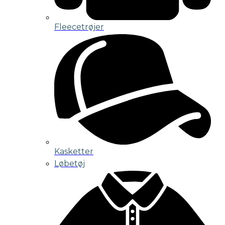
Fleecetrøjer
Kasketter
Løbetøj