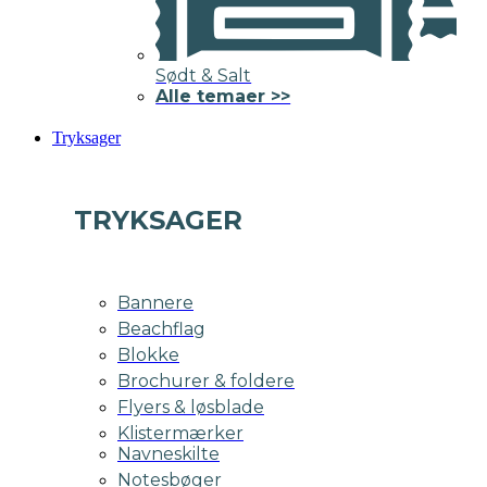
Sødt & Salt
Alle temaer >>
Tryksager
TRYKSAGER
Bannere
Beachflag
Blokke
Brochurer & foldere
Flyers & løsblade
Klistermærker
Navneskilte
Notesbøger