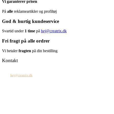
Vi garanterer prisen
På
alle
reklameartikler og profiltøj
God & hurtig kundeservice
Svartid under
1 time
på
hej@creatrix.dk
Fri fragt på alle ordrer
Vi betaler
fragten
på din bestilling
Kontakt
Tel: +45 7171 2071
Mail:
hej@creatrix.dk
Creatrix ApS
Falkoner Allé 1, 3.
DK-2000 Frederiksberg
CVR: 37 79 59 68
Åbningstider:
Mandag – fredag: 08.00 – 17.00