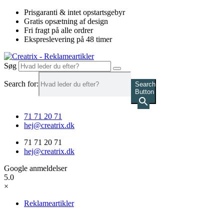
Videre
Prisgaranti & intet opstartsgebyr
til
Gratis opsætning af design
indhold
Fri fragt på alle ordrer
Ekspreslevering på 48 timer
Søg
Search for:
Search
Button
71 71 20 71
hej@creatrix.dk
71 71 20 71
hej@creatrix.dk
Google anmeldelser
5.0
×
Reklameartikler