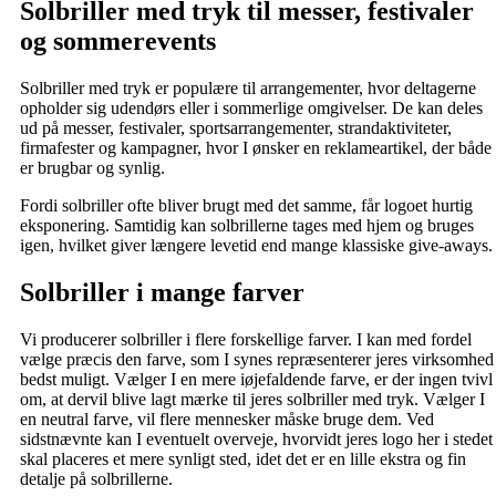
Solbriller med tryk til messer, festivaler
og sommerevents
Solbriller med tryk er populære til arrangementer, hvor deltagerne
opholder sig udendørs eller i sommerlige omgivelser. De kan deles
ud på messer, festivaler, sportsarrangementer, strandaktiviteter,
firmafester og kampagner, hvor I ønsker en reklameartikel, der både
er brugbar og synlig.
Fordi solbriller ofte bliver brugt med det samme, får logoet hurtig
eksponering. Samtidig kan solbrillerne tages med hjem og bruges
igen, hvilket giver længere levetid end mange klassiske give-aways.
Solbriller i mange farver
Vi producerer solbriller i flere forskellige farver. I kan med fordel
vælge præcis den farve, som I synes repræsenterer jeres virksomhed
bedst muligt. Vælger I en mere iøjefaldende farve, er der ingen tvivl
om, at dervil blive lagt mærke til jeres solbriller med tryk. Vælger I
en neutral farve, vil flere mennesker måske bruge dem. Ved
sidstnævnte kan I eventuelt overveje, hvorvidt jeres logo her i stedet
skal placeres et mere synligt sted, idet det er en lille ekstra og fin
detalje på solbrillerne.