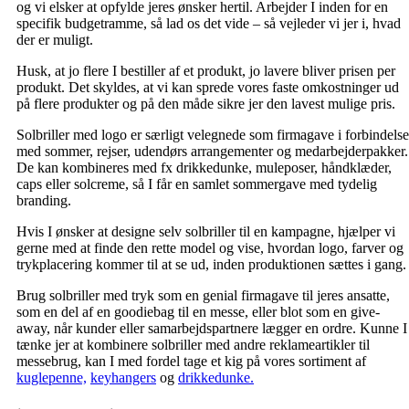
og vi elsker at opfylde jeres ønsker hertil. Arbejder I inden for en
specifik budgetramme, så lad os det vide – så vejleder vi jer i, hvad
der er muligt.
Husk, at jo flere I bestiller af et produkt, jo lavere bliver prisen per
produkt. Det skyldes, at vi kan sprede vores faste omkostninger ud
på flere produkter og på den måde sikre jer den lavest mulige pris.
Solbriller med logo er særligt velegnede som firmagave i forbindelse
med sommer, rejser, udendørs arrangementer og medarbejderpakker.
De kan kombineres med fx drikkedunke, muleposer, håndklæder,
caps eller solcreme, så I får en samlet sommergave med tydelig
branding.
Hvis I ønsker at designe selv solbriller til en kampagne, hjælper vi
gerne med at finde den rette model og vise, hvordan logo, farver og
trykplacering kommer til at se ud, inden produktionen sættes i gang.
Brug solbriller med tryk som en genial firmagave til jeres ansatte,
som en del af en goodiebag til en messe, eller blot som en give-
away, når kunder eller samarbejdspartnere lægger en ordre. Kunne I
tænke jer at kombinere solbriller med andre reklameartikler til
messebrug, kan I med fordel tage et kig på vores sortiment af
kuglepenne,
keyhangers
og
drikkedunke.