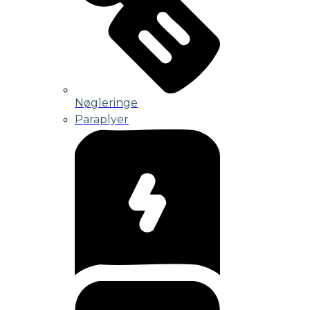
Nøgleringe
Paraplyer