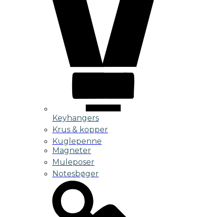
Keyhangers
Krus & kopper
Kuglepenne
Magneter
Muleposer
Notesbøger