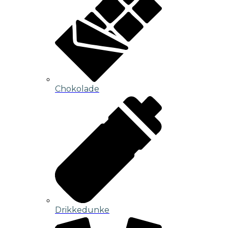
Chokolade
Drikkedunke