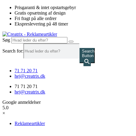
Videre
Prisgaranti & intet opstartsgebyr
til
Gratis opsætning af design
indhold
Fri fragt på alle ordrer
Ekspreslevering på 48 timer
Søg
Search for:
Search
Button
71 71 20 71
hej@creatrix.dk
71 71 20 71
hej@creatrix.dk
Google anmeldelser
5.0
×
Reklameartikler