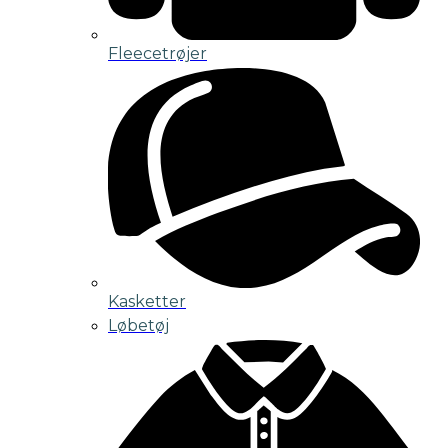
Fleecetrøjer
Kasketter
Løbetøj