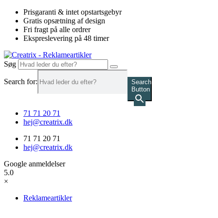
Videre
Prisgaranti & intet opstartsgebyr
til
Gratis opsætning af design
indhold
Fri fragt på alle ordrer
Ekspreslevering på 48 timer
Søg
Search for:
Search
Button
71 71 20 71
hej@creatrix.dk
71 71 20 71
hej@creatrix.dk
Google anmeldelser
5.0
×
Reklameartikler