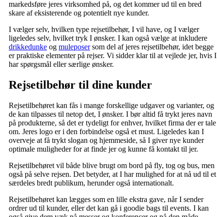
markedsføre jeres virksomhed på, og det kommer ud til en bred
skare af eksisterende og potentielt nye kunder.
I vælger selv, hvilken type rejsetilbehør, I vil have, og I vælger
ligeledes selv, hvilket tryk I ønsker. I kan også vælge at inkludere
drikkedunke
og
muleposer
som del af jeres rejsetilbehør, idet begge
er praktiske elementer på rejser. Vi sidder klar til at vejlede jer, hvis I
har spørgsmål eller særlige ønsker.
Rejsetilbehør til dine kunder
Rejsetilbehøret kan fås i mange forskellige udgaver og varianter, og
de kan tilpasses til netop det, I ønsker. I bør altid få trykt jeres navn
på produkterne, så det er tydeligt for enhver, hvilket firma der er tale
om. Jeres logo er i den forbindelse også et must. Ligeledes kan I
overveje at få trykt slogan og hjemmeside, så I giver nye kunder
optimale muligheder for at finde jer og kunne få kontakt til jer.
Rejsetilbehøret vil både blive brugt om bord på fly, tog og bus, men
også på selve rejsen. Det betyder, at I har mulighed for at nå ud til et
særdeles bredt publikum, herunder også internationalt.
Rejsetilbehøret kan lægges som en lille ekstra gave, når I sender
ordrer ud til kunder, eller det kan gå i goodie bags til events. I kan
også give dem væk på messer og konferencer og på den måde