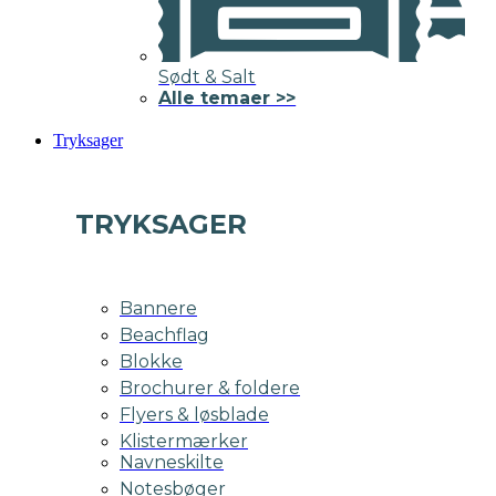
Sødt & Salt
Alle temaer >>
Tryksager
TRYKSAGER
Bannere
Beachflag
Blokke
Brochurer & foldere
Flyers & løsblade
Klistermærker
Navneskilte
Notesbøger