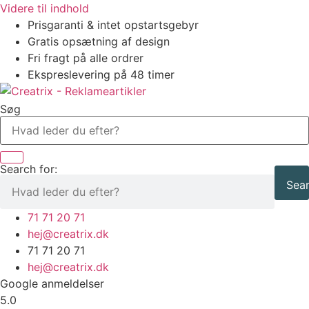
Videre til indhold
Prisgaranti & intet opstartsgebyr
Gratis opsætning af design
Fri fragt på alle ordrer
Ekspreslevering på 48 timer
Søg
Search for:
Sear
71 71 20 71
hej@creatrix.dk
71 71 20 71
hej@creatrix.dk
Google anmeldelser
5.0