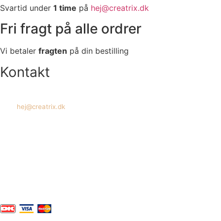
Svartid under
1 time
på
hej@creatrix.dk
Fri fragt på alle ordrer
Vi betaler
fragten
på din bestilling
Kontakt
Tel: +45 7171 2071
Mail:
hej@creatrix.dk
Creatrix ApS
Falkoner Allé 1, 3.
DK-2000 Frederiksberg
CVR: 37 79 59 68
Åbningstider:
Mandag – fredag: 08.00 – 17.00