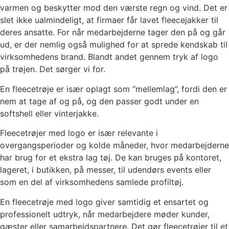
varmen og beskytter mod den værste regn og vind. Det er
slet ikke ualmindeligt, at firmaer får lavet fleecejakker til
deres ansatte. For når medarbejderne tager den på og går
ud, er der nemlig også mulighed for at sprede kendskab til
virksomhedens brand. Blandt andet gennem tryk af logo
på trøjen. Det sørger vi for.
En fleecetrøje er især oplagt som “mellemlag”, fordi den er
nem at tage af og på, og den passer godt under en
softshell eller vinterjakke.
Fleecetrøjer med logo er især relevante i
overgangsperioder og kolde måneder, hvor medarbejderne
har brug for et ekstra lag tøj. De kan bruges på kontoret,
lageret, i butikken, på messer, til udendørs events eller
som en del af virksomhedens samlede profiltøj.
En fleecetrøje med logo giver samtidig et ensartet og
professionelt udtryk, når medarbejdere møder kunder,
gæster eller samarbejdspartnere. Det gør fleecetrøjer til et