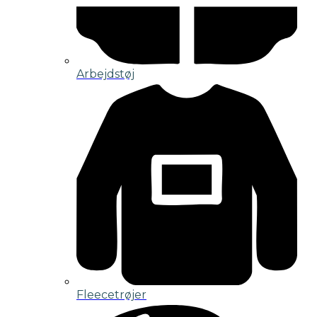
Arbejdstøj
Fleecetrøjer