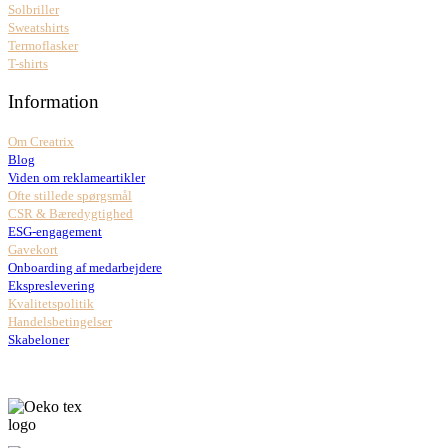
Solbriller
Sweatshirts
Termoflasker
T-shirts
Information
Om Creatrix
Blog
Viden om reklameartikler
Ofte stillede spørgsmål
CSR & Bæredygtighed
ESG-engagement
Gavekort
Onboarding af medarbejdere
Ekspreslevering
Kvalitetspolitik
Handelsbetingelser
Skabeloner