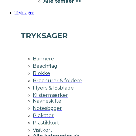
Alle temaer >>
Tryksager
TRYKSAGER
Bannere
Beachflag
Blokke
Brochurer & foldere
Flyers & løsblade
Klistermærker
Navneskilte
Notesbøger
Plakater
Plastikkort
Visitkort
Alle kategorier >>