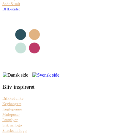
Sødt & salt
DHL-stafet
Bliv inspireret
Drikkedunke
Keyhangers
Kuglepenne
Muleposer
Paraplyer
Slik m. logo
Snacks m. logo