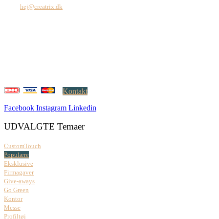
Mail:
hej@creatrix.dk
Creatrix ApS
Falkoner Allé 1, 3.
DK-2000 Frederiksberg
CVR: 37 79 59 68
Åbningstider:
Mandag – fredag: 08.00 – 17.00
Kontakt
Facebook
Instagram
Linkedin
UDVALGTE Temaer
CustomTouch
Populære
Eksklusive
Firmagaver
Give-aways
Go Green
Kontor
Messe
Profiltøj