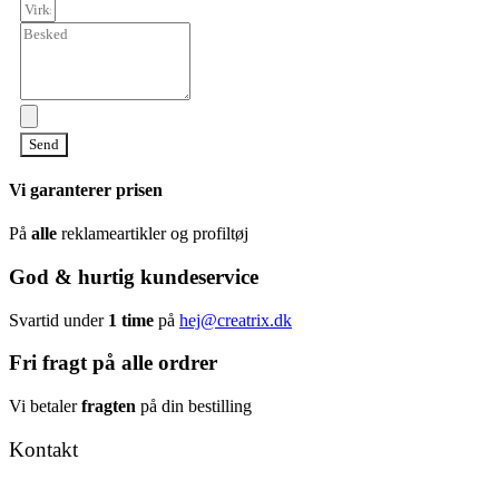
Send
Vi garanterer prisen
På
alle
reklameartikler og profiltøj
God & hurtig kundeservice
Svartid under
1 time
på
hej@creatrix.dk
Fri fragt på alle ordrer
Vi betaler
fragten
på din bestilling
Kontakt
Tel: +45 7171 2071