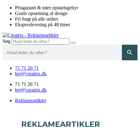
Videre
Prisgaranti & intet opstartsgebyr
til
Gratis opsætning af design
indhold
Fri fragt på alle ordrer
Ekspreslevering på 48 timer
Søg
Search
Search Button
for:
71 71 20 71
hej@creatrix.dk
71 71 20 71
hej@creatrix.dk
Reklameartikler
REKLAMEARTIKLER