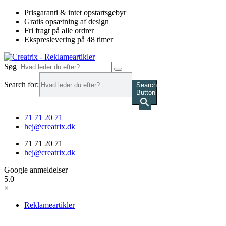
Videre
Prisgaranti & intet opstartsgebyr
til
Gratis opsætning af design
indhold
Fri fragt på alle ordrer
Ekspreslevering på 48 timer
Søg
Search for:
Search
Button
71 71 20 71
hej@creatrix.dk
71 71 20 71
hej@creatrix.dk
Google anmeldelser
5.0
×
Reklameartikler