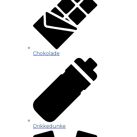
Chokolade
Drikkedunke