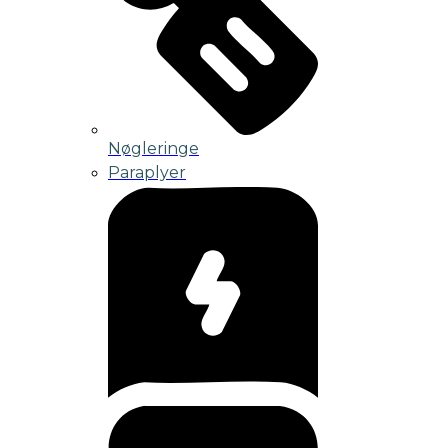
Nøgleringe
Paraplyer