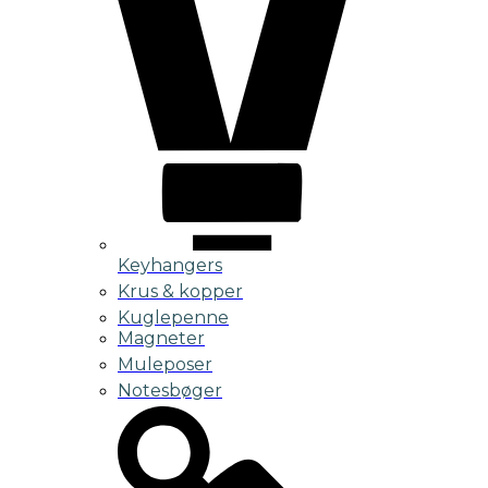
Keyhangers
Krus & kopper
Kuglepenne
Magneter
Muleposer
Notesbøger