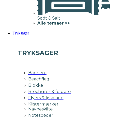
Sødt & Salt
Alle temaer >>
Tryksager
TRYKSAGER
Bannere
Beachflag
Blokke
Brochurer & foldere
Flyers & løsblade
Klistermærker
Navneskilte
Notesbøger