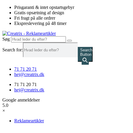
Videre
Prisgaranti & intet opstartsgebyr
til
Gratis opsætning af design
indhold
Fri fragt på alle ordrer
Ekspreslevering på 48 timer
Søg
Search for:
Search
Button
71 71 20 71
hej@creatrix.dk
71 71 20 71
hej@creatrix.dk
Google anmeldelser
5.0
×
Reklameartikler