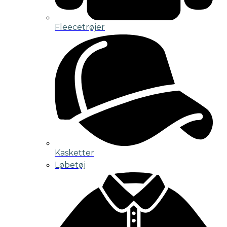
Fleecetrøjer
Kasketter
Løbetøj