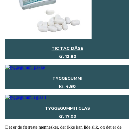
TIC TAC DÅSE
kr.
12,80
TYGGEGUMMI
kr.
4,80
TYGGEGUMMI I GLAS
kr.
17,00
Det er de færreste mennesker, der ikke kan lide slik, og det er de