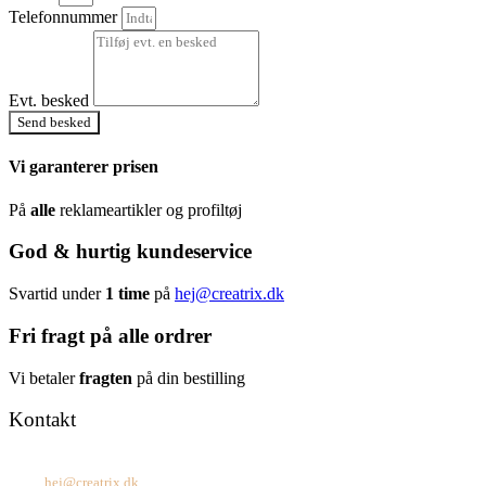
Telefonnummer
Evt. besked
Send besked
Vi garanterer prisen
På
alle
reklameartikler og profiltøj
God & hurtig kundeservice
Svartid under
1 time
på
hej@creatrix.dk
Fri fragt på alle ordrer
Vi betaler
fragten
på din bestilling
Kontakt
Tel: +45 7171 2071
Mail:
hej@creatrix.dk