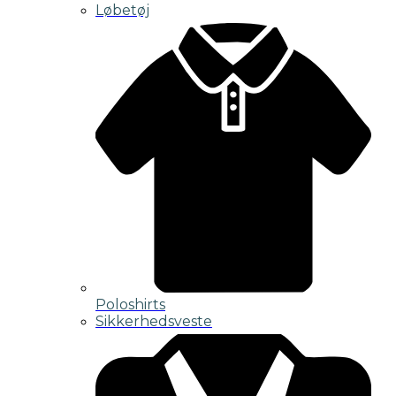
Løbetøj
Poloshirts
Sikkerhedsveste