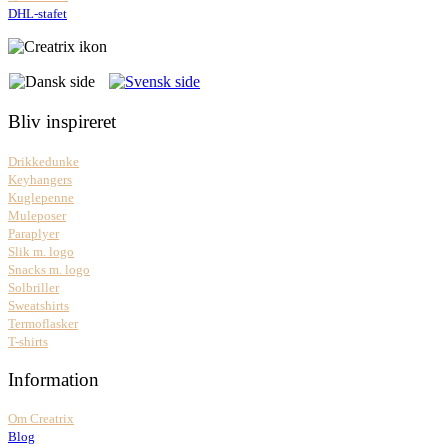
DHL-stafet
Bliv inspireret
Drikkedunke
Keyhangers
Kuglepenne
Muleposer
Paraplyer
Slik m. logo
Snacks m. logo
Solbriller
Sweatshirts
Termoflasker
T-shirts
Information
Om Creatrix
Blog