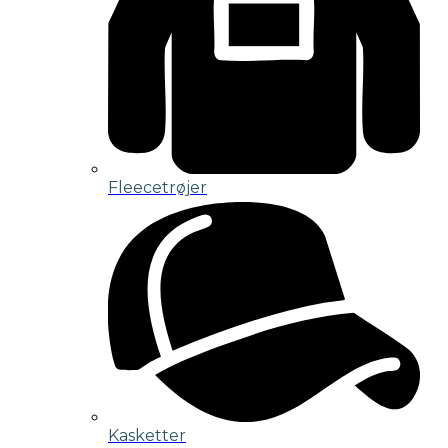
Fleecetrøjer
Kasketter