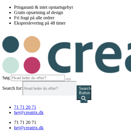
Videre
Prisgaranti & intet opstartsgebyr
til
Gratis opsætning af design
indhold
Fri fragt på alle ordrer
Ekspreslevering på 48 timer
Søg
Search for:
Search
Button
71 71 20 71
hej@creatrix.dk
71 71 20 71
hej@creatrix.dk