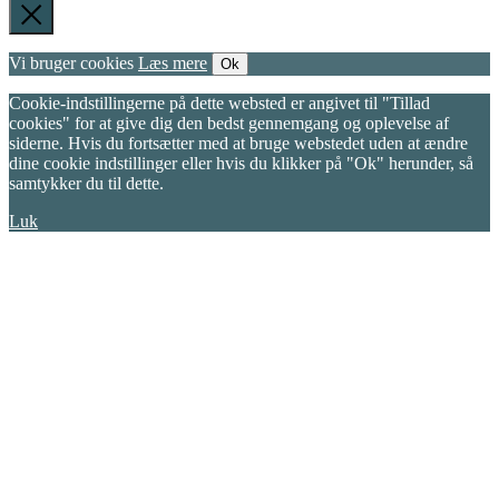
Vi bruger cookies
Læs mere
Ok
Cookie-indstillingerne på dette websted er angivet til "Tillad
cookies" for at give dig den bedst gennemgang og oplevelse af
siderne. Hvis du fortsætter med at bruge webstedet uden at ændre
dine cookie indstillinger eller hvis du klikker på "Ok" herunder, så
samtykker du til dette.
Luk