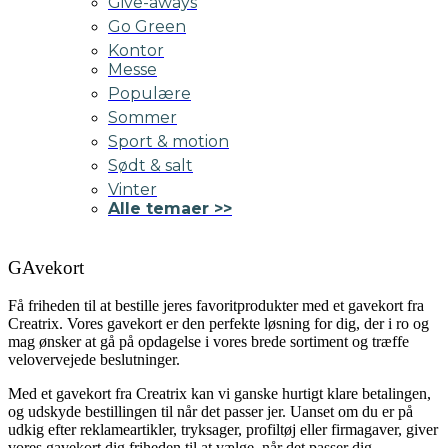
Give-aways
Go Green
Kontor
Messe
Populære
Sommer
Sport & motion
Sødt & salt
Vinter
Alle temaer >>
GAvekort
Få friheden til at bestille jeres favoritprodukter med et gavekort fra
Creatrix. Vores gavekort er den perfekte løsning for dig, der i ro og
mag ønsker at gå på opdagelse i vores brede sortiment og træffe
velovervejede beslutninger.
Med et gavekort fra Creatrix kan vi ganske hurtigt klare betalingen,
og udskyde bestillingen til når det passer jer. Uanset om du er på
udkig efter reklameartikler, tryksager, profiltøj eller firmagaver, giver
vores gavekort dig friheden til at vælge, når det passer dig.