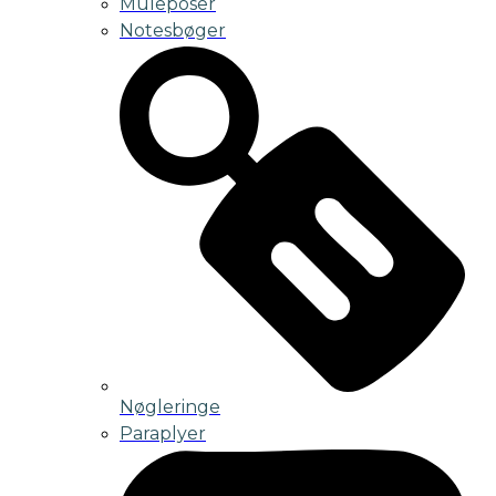
Muleposer
Notesbøger
Nøgleringe
Paraplyer