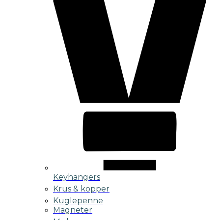
Keyhangers
Krus & kopper
Kuglepenne
Magneter