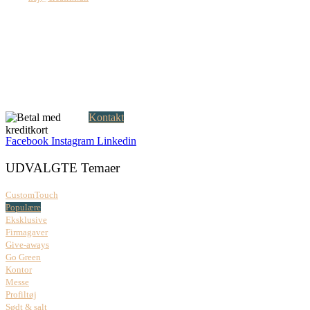
Creatrix ApS
Falkoner Allé 1, 3.
DK-2000 Frederiksberg
CVR: 37 79 59 68
Åbningstider:
Mandag – fredag: 08.00 – 17.00
Kontakt
Facebook
Instagram
Linkedin
UDVALGTE Temaer
CustomTouch
Populære
Eksklusive
Firmagaver
Give-aways
Go Green
Kontor
Messe
Profiltøj
Sødt & salt