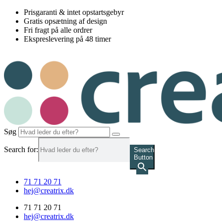
Videre
Prisgaranti & intet opstartsgebyr
til
Gratis opsætning af design
indhold
Fri fragt på alle ordrer
Ekspreslevering på 48 timer
Søg
Search for:
Search
Button
71 71 20 71
hej@creatrix.dk
71 71 20 71
hej@creatrix.dk