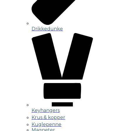
Drikkedunke
Keyhangers
Krus & kopper
Kuglepenne
Magneter