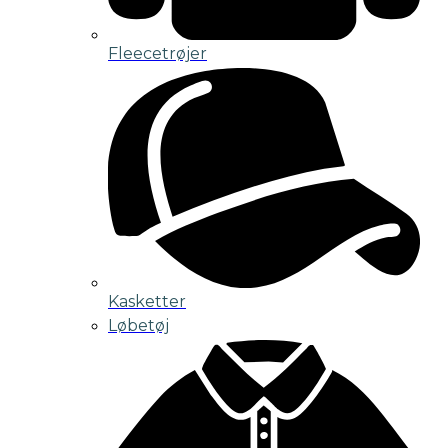
Fleecetrøjer
Kasketter
Løbetøj