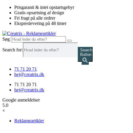
Videre
Prisgaranti & intet opstartsgebyr
til
Gratis opsætning af design
indhold
Fri fragt på alle ordrer
Ekspreslevering på 48 timer
Søg
Search for:
Search
Button
71 71 20 71
hej@creatrix.dk
71 71 20 71
hej@creatrix.dk
Google anmeldelser
5.0
×
Reklameartikler