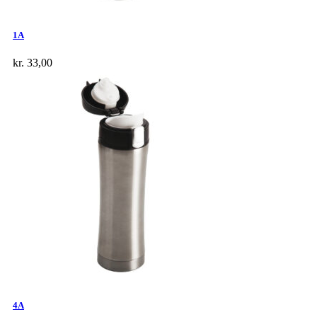
1A
kr.
33,00
4A