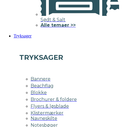
Sødt & Salt
Alle temaer >>
Tryksager
TRYKSAGER
Bannere
Beachflag
Blokke
Brochurer & foldere
Flyers & løsblade
Klistermærker
Navneskilte
Notesbøger