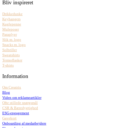
Bliv inspireret
Drikkedunke
Keyhangers
Kuglepenne
Muleposer
Paraplyer
Slik m. logo
Snacks m. logo
Solbriller
Sweatshirts
Termoflasker
T-shirts
Information
Om Creatrix
Blog
Viden om reklameartikler
Ofte stillede spørgsmål
CSR & Bæredygtighed
ESG-engagement
Gavekort
Onboarding af medarbejdere