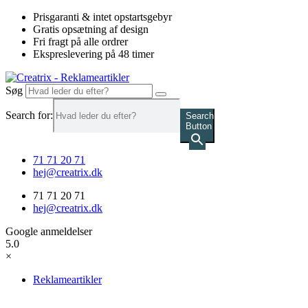
Videre
Prisgaranti & intet opstartsgebyr
til
Gratis opsætning af design
indhold
Fri fragt på alle ordrer
Ekspreslevering på 48 timer
Søg
Search for:
Search
Button
71 71 20 71
hej@creatrix.dk
71 71 20 71
hej@creatrix.dk
Google anmeldelser
5.0
×
Reklameartikler