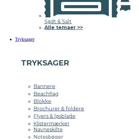
Sødt & Salt
Alle temaer >>
Tryksager
TRYKSAGER
Bannere
Beachflag
Blokke
Brochurer & foldere
Flyers & løsblade
Klistermærker
Navneskilte
Notesbøger