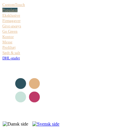
CustomTouch
Populære
Eksklusive
Firmagaver
Give-aways
Go Green
Kontor
Messe
Profiltøj
Sødt & salt
DHL-stafet