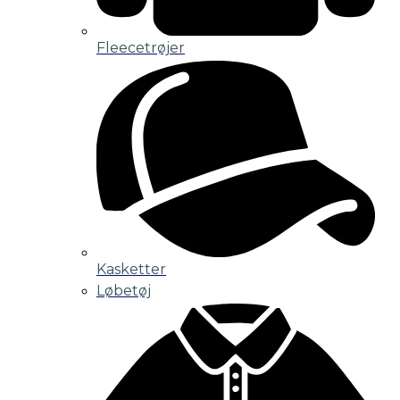
Fleecetrøjer
Kasketter
Løbetøj