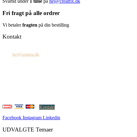
Svartid under
1 time
på
hej@creatrix.dk
Fri fragt på alle ordrer
Vi betaler
fragten
på din bestilling
Kontakt
Tel: +45 7171 2071
Mail:
hej@creatrix.dk
Creatrix ApS
Falkoner Allé 1, 3.
DK-2000 Frederiksberg
CVR: 37 79 59 68
Åbningstider:
Mandag – fredag: 08.00 – 17.00
Kontakt
Facebook
Instagram
Linkedin
UDVALGTE Temaer