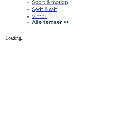
Sport & motion
Sødt & salt
Vinter
Alle temaer >>
Loading...