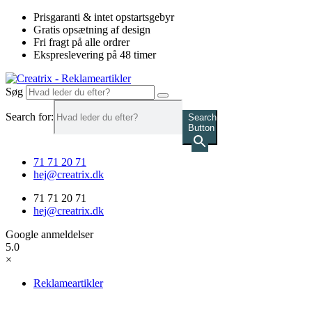
Videre
Prisgaranti & intet opstartsgebyr
til
Gratis opsætning af design
indhold
Fri fragt på alle ordrer
Ekspreslevering på 48 timer
Søg
Search for:
Search
Button
71 71 20 71
hej@creatrix.dk
71 71 20 71
hej@creatrix.dk
Google anmeldelser
5.0
×
Reklameartikler