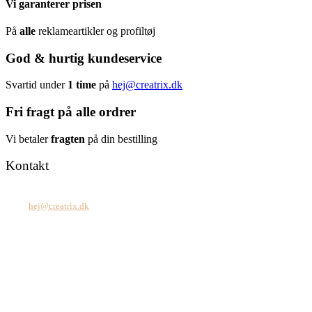
Vi garanterer prisen
På
alle
reklameartikler og profiltøj
God & hurtig kundeservice
Svartid under
1 time
på
hej@creatrix.dk
Fri fragt på alle ordrer
Vi betaler
fragten
på din bestilling
Kontakt
Tel: +45 7171 2071
Mail:
hej@creatrix.dk
Creatrix ApS
Falkoner Allé 1, 3.
DK-2000 Frederiksberg
CVR: 37 79 59 68
Åbningstider:
Mandag – fredag: 08.00 – 17.00