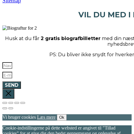
Sitemap
VIL DU MED I
Husk at du får
2 gratis biografbilletter
med din næste
nyhedsbre
PS: Du bliver ikke snydt for hverk
SEND
Vi bruger cookies
Læs mere
Ok
Cookie-indstillingerne på dette websted er angivet til "Tillad
cookies" for at give dig den bedst gennemgang og oplevelse af