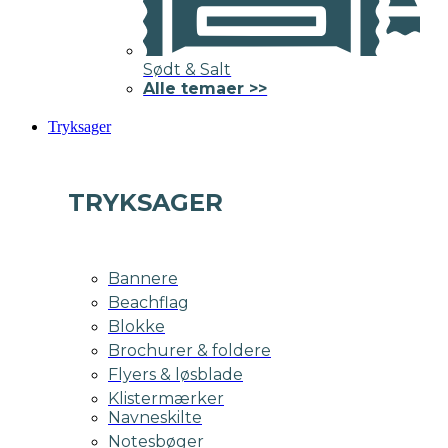
Sødt & Salt
Alle temaer >>
Tryksager
TRYKSAGER
Bannere
Beachflag
Blokke
Brochurer & foldere
Flyers & løsblade
Klistermærker
Navneskilte
Notesbøger