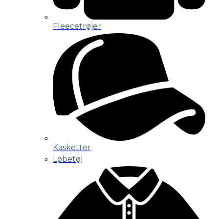
Fleecetrøjer
Kasketter
Løbetøj