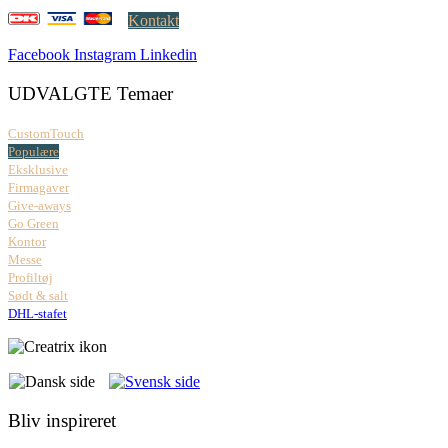
Kontakt
Facebook
Instagram
Linkedin
UDVALGTE Temaer
CustomTouch
Populære
Eksklusive
Firmagaver
Give-aways
Go Green
Kontor
Messe
Profiltøj
Sødt & salt
DHL-stafet
Bliv inspireret