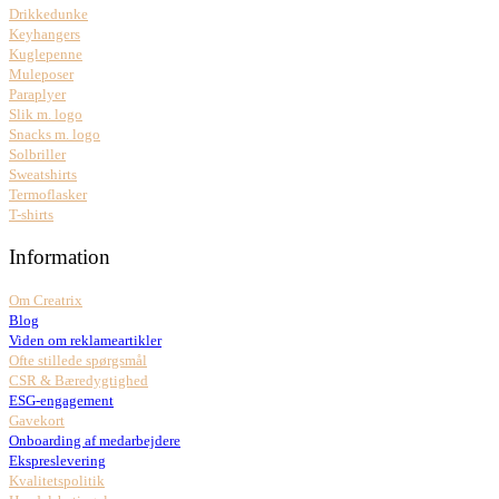
Drikkedunke
Keyhangers
Kuglepenne
Muleposer
Paraplyer
Slik m. logo
Snacks m. logo
Solbriller
Sweatshirts
Termoflasker
T-shirts
Information
Om Creatrix
Blog
Viden om reklameartikler
Ofte stillede spørgsmål
CSR & Bæredygtighed
ESG-engagement
Gavekort
Onboarding af medarbejdere
Ekspreslevering
Kvalitetspolitik