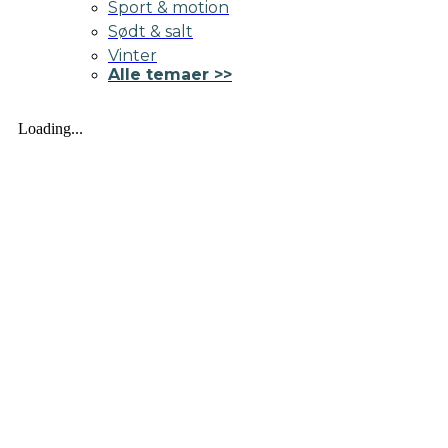
Sport & motion
Sødt & salt
Vinter
Alle temaer >>
Loading...