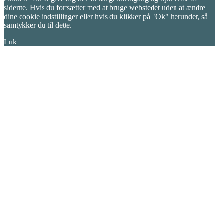
siderne. Hvis du fortsætter med at bruge webstedet uden at ændre
dine cookie indstillinger eller hvis du klikker på "Ok" herunder, så
samtykker du til dette.
Luk