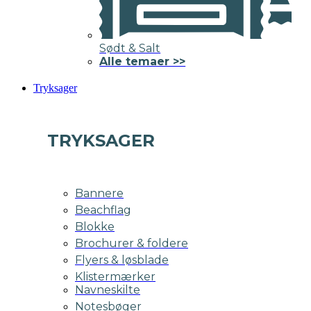
Sødt & Salt
Alle temaer >>
Tryksager
TRYKSAGER
Bannere
Beachflag
Blokke
Brochurer & foldere
Flyers & løsblade
Klistermærker
Navneskilte
Notesbøger