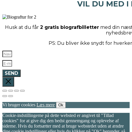
VIL DU MED I
Husk at du får
2 gratis biografbilletter
med din næste
nyhedsbre
PS: Du bliver ikke snydt for hverk
SEND
Vi bruger cookies
Læs mere
Ok
Cookie-indstillingerne på dette websted er angivet til "Tillad
cookies" for at give dig den bedst gennemgang og oplevelse af
siderne. Hvis du fortsætter med at bruge webstedet uden at ændre
dine cookie indstillinger eller hvis du klikker på "Ok" herunder, så