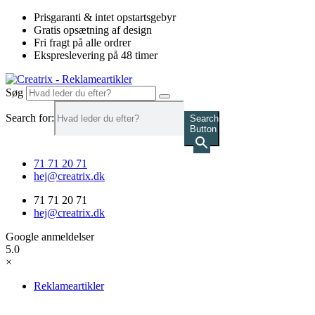
Videre
Prisgaranti & intet opstartsgebyr
til
Gratis opsætning af design
indhold
Fri fragt på alle ordrer
Ekspreslevering på 48 timer
Søg
Search for:
Search
Button
71 71 20 71
hej@creatrix.dk
71 71 20 71
hej@creatrix.dk
Google anmeldelser
5.0
×
Reklameartikler