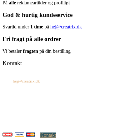
På
alle
reklameartikler og profiltøj
God & hurtig kundeservice
Svartid under
1 time
på
hej@creatrix.dk
Fri fragt på alle ordrer
Vi betaler
fragten
på din bestilling
Kontakt
Tel: +45 7171 2071
Mail:
hej@creatrix.dk
Creatrix ApS
Falkoner Allé 1, 3.
DK-2000 Frederiksberg
CVR: 37 79 59 68
Åbningstider:
Mandag – fredag: 08.00 – 17.00
Kontakt