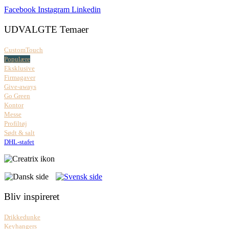
Facebook
Instagram
Linkedin
UDVALGTE Temaer
CustomTouch
Populære
Eksklusive
Firmagaver
Give-aways
Go Green
Kontor
Messe
Profiltøj
Sødt & salt
DHL-stafet
Bliv inspireret
Drikkedunke
Keyhangers