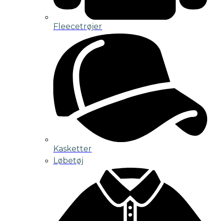
Fleecetrøjer
Kasketter
Løbetøj