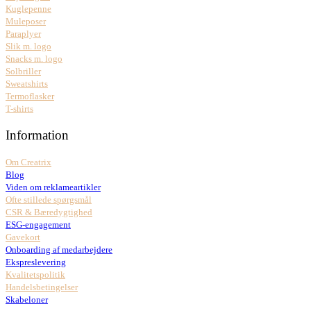
Kuglepenne
Muleposer
Paraplyer
Slik m. logo
Snacks m. logo
Solbriller
Sweatshirts
Termoflasker
T-shirts
Information
Om Creatrix
Blog
Viden om reklameartikler
Ofte stillede spørgsmål
CSR & Bæredygtighed
ESG-engagement
Gavekort
Onboarding af medarbejdere
Ekspreslevering
Kvalitetspolitik
Handelsbetingelser
Skabeloner