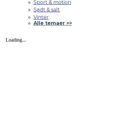
Sport & motion
Sødt & salt
Vinter
Alle temaer >>
Loading...