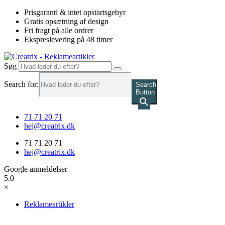
Videre
Prisgaranti & intet opstartsgebyr
til
Gratis opsætning af design
indhold
Fri fragt på alle ordrer
Ekspreslevering på 48 timer
Søg
Search for:
Search
Button
71 71 20 71
hej@creatrix.dk
71 71 20 71
hej@creatrix.dk
Google anmeldelser
5.0
×
Reklameartikler