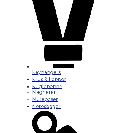
Keyhangers
Krus & kopper
Kuglepenne
Magneter
Muleposer
Notesbøger