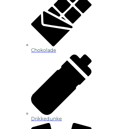
Chokolade
Drikkedunke