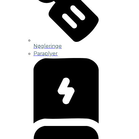
Nøgleringe
Paraplyer