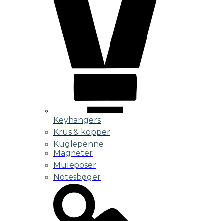
Keyhangers
Krus & kopper
Kuglepenne
Magneter
Muleposer
Notesbøger