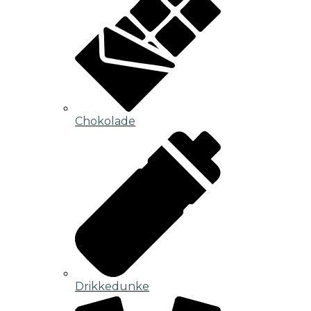
Chokolade
Drikkedunke