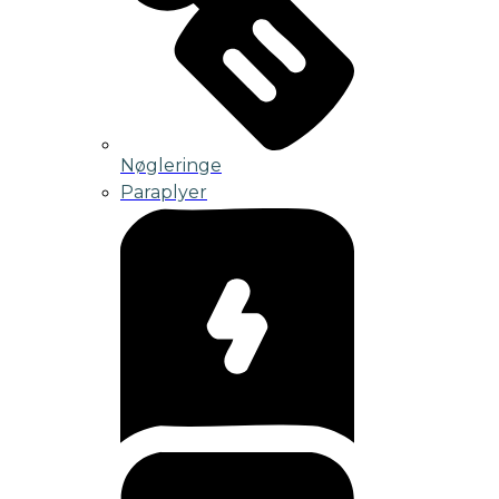
Nøgleringe
Paraplyer