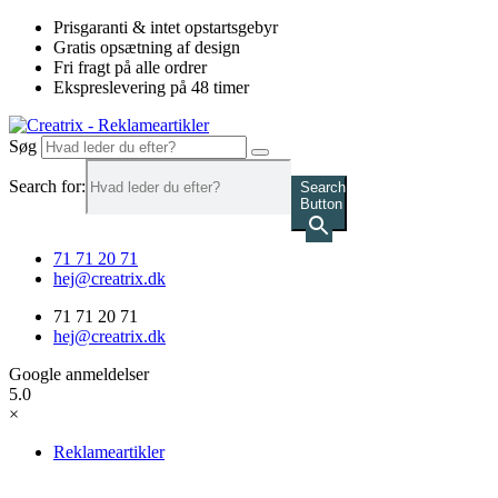
Videre
Prisgaranti & intet opstartsgebyr
til
Gratis opsætning af design
indhold
Fri fragt på alle ordrer
Ekspreslevering på 48 timer
Søg
Search for:
Search
Button
71 71 20 71
hej@creatrix.dk
71 71 20 71
hej@creatrix.dk
Google anmeldelser
5.0
×
Reklameartikler