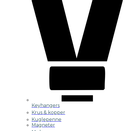
Keyhangers
Krus & kopper
Kuglepenne
Magneter