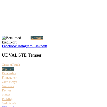
Creatrix ApS
Falkoner Allé 1, 3.
DK-2000 Frederiksberg
CVR: 37 79 59 68
Åbningstider:
Mandag – fredag: 08.00 – 17.00
Kontakt
Facebook
Instagram
Linkedin
UDVALGTE Temaer
CustomTouch
Populære
Eksklusive
Firmagaver
Give-aways
Go Green
Kontor
Messe
Profiltøj
Sødt & salt