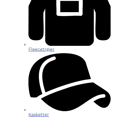
Fleecetrøjer
Kasketter