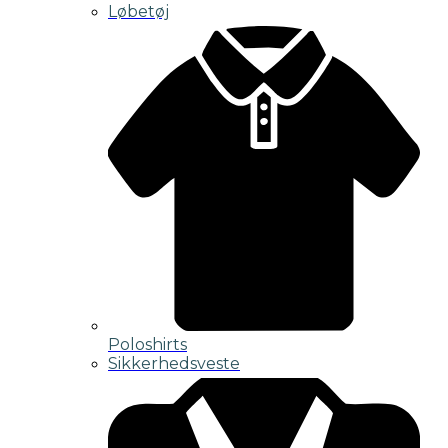
Løbetøj
Poloshirts
Sikkerhedsveste