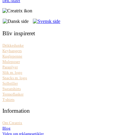
DHL-stafet
Bliv inspireret
Drikkedunke
Keyhangers
Kuglepenne
Muleposer
Paraplyer
Slik m. logo
Snacks m. logo
Solbriller
Sweatshirts
Termoflasker
T-shirts
Information
Om Creatrix
Blog
Viden om reklameartikler