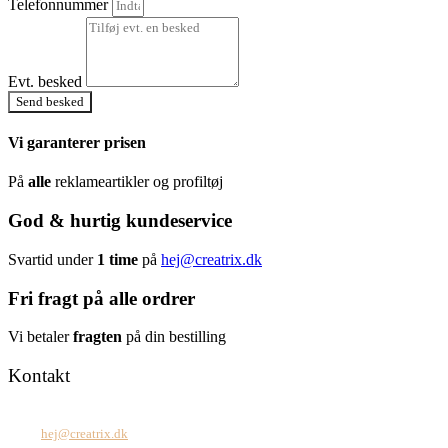
Telefonnummer
Evt. besked
Send besked
Vi garanterer prisen
På
alle
reklameartikler og profiltøj
God & hurtig kundeservice
Svartid under
1 time
på
hej@creatrix.dk
Fri fragt på alle ordrer
Vi betaler
fragten
på din bestilling
Kontakt
Tel: +45 7171 2071
Mail:
hej@creatrix.dk