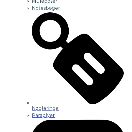
Muleposer
Notesbøger
Nøgleringe
Paraplyer