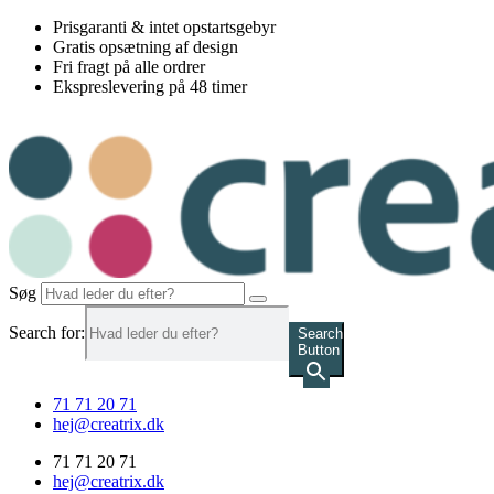
Videre
Prisgaranti & intet opstartsgebyr
til
Gratis opsætning af design
indhold
Fri fragt på alle ordrer
Ekspreslevering på 48 timer
Søg
Search for:
Search
Button
71 71 20 71
hej@creatrix.dk
71 71 20 71
hej@creatrix.dk