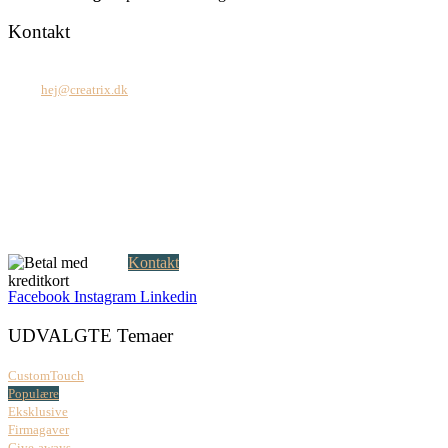
Kontakt
Tel: +45 7171 2071
Mail:
hej@creatrix.dk
Creatrix ApS
Falkoner Allé 1, 3.
DK-2000 Frederiksberg
CVR: 37 79 59 68
Åbningstider:
Mandag – fredag: 08.00 – 17.00
Kontakt
Facebook
Instagram
Linkedin
UDVALGTE Temaer
CustomTouch
Populære
Eksklusive
Firmagaver
Give-aways