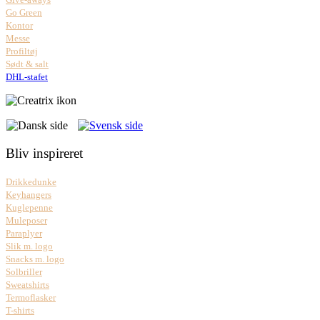
Go Green
Kontor
Messe
Profiltøj
Sødt & salt
DHL-stafet
Bliv inspireret
Drikkedunke
Keyhangers
Kuglepenne
Muleposer
Paraplyer
Slik m. logo
Snacks m. logo
Solbriller
Sweatshirts
Termoflasker
T-shirts