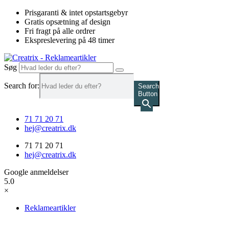
Videre
Prisgaranti & intet opstartsgebyr
til
Gratis opsætning af design
indhold
Fri fragt på alle ordrer
Ekspreslevering på 48 timer
Søg
Search for:
Search
Button
71 71 20 71
hej@creatrix.dk
71 71 20 71
hej@creatrix.dk
Google anmeldelser
5.0
×
Reklameartikler