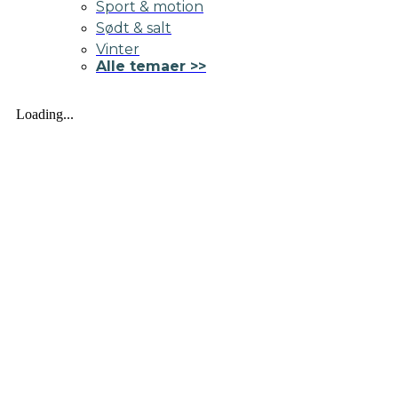
Sport & motion
Sødt & salt
Vinter
Alle temaer >>
Loading...