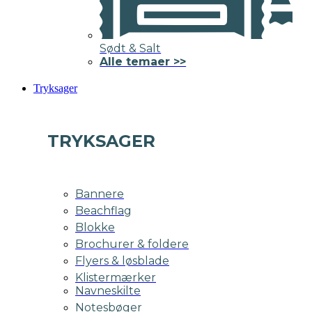
Sødt & Salt
Alle temaer >>
Tryksager
TRYKSAGER
Bannere
Beachflag
Blokke
Brochurer & foldere
Flyers & løsblade
Klistermærker
Navneskilte
Notesbøger