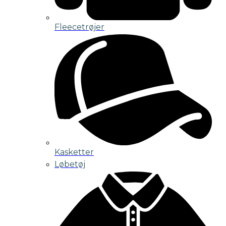
Fleecetrøjer
Kasketter
Løbetøj