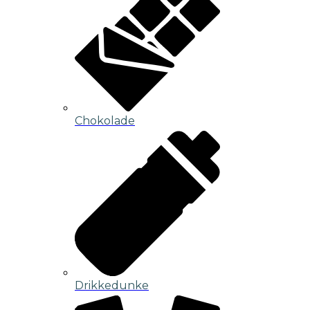
Chokolade
Drikkedunke