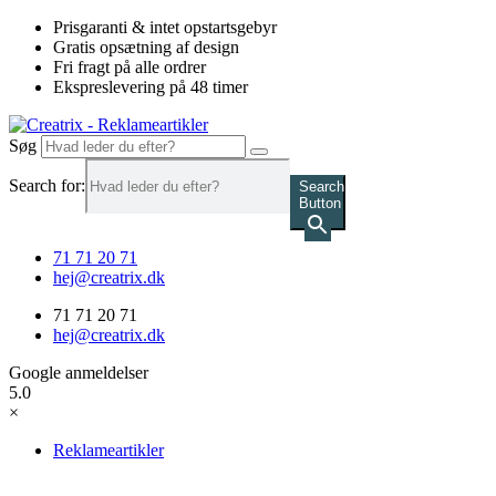
Videre
Prisgaranti & intet opstartsgebyr
til
Gratis opsætning af design
indhold
Fri fragt på alle ordrer
Ekspreslevering på 48 timer
Søg
Search for:
Search
Button
71 71 20 71
hej@creatrix.dk
71 71 20 71
hej@creatrix.dk
Google anmeldelser
5.0
×
Reklameartikler