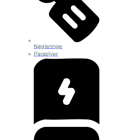
Nøgleringe
Paraplyer