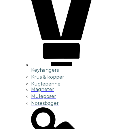
Keyhangers
Krus & kopper
Kuglepenne
Magneter
Muleposer
Notesbøger