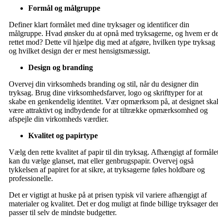
Formål og målgruppe
Definer klart formålet med dine tryksager og identificer din
målgruppe. Hvad ønsker du at opnå med tryksagerne, og hvem er d
rettet mod? Dette vil hjælpe dig med at afgøre, hvilken type tryksag
og hvilket design der er mest hensigtsmæssigt.
Design og branding
Overvej din virksomheds branding og stil, når du designer din
tryksag. Brug dine virksomhedsfarver, logo og skrifttyper for at
skabe en genkendelig identitet. Vær opmærksom på, at designet ska
være attraktivt og indbydende for at tiltrække opmærksomhed og
afspejle din virkomheds værdier.
Kvalitet og papirtype
Vælg den rette kvalitet af papir til din tryksag. Afhængigt af formåle
kan du vælge glanset, mat eller genbrugspapir. Overvej også
tykkelsen af papiret for at sikre, at tryksagerne føles holdbare og
professionelle.
Det er vigtigt at huske på at prisen typisk vil variere afhængigt af
materialer og kvalitet. Det er dog muligt at finde billige tryksager de
passer til selv de mindste budgetter.