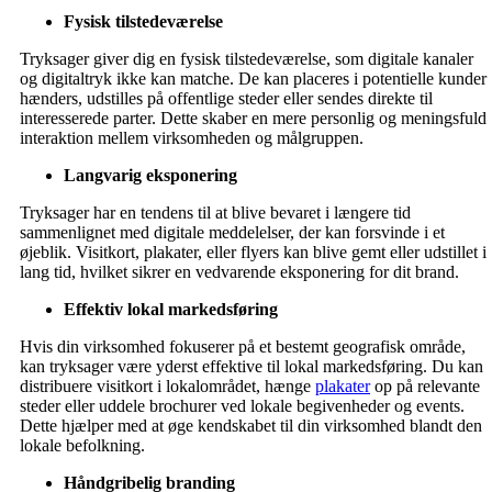
Fysisk tilstedeværelse
Tryksager giver dig en fysisk tilstedeværelse, som digitale kanaler
og digitaltryk ikke kan matche. De kan placeres i potentielle kunder
hænders, udstilles på offentlige steder eller sendes direkte til
interesserede parter. Dette skaber en mere personlig og meningsfuld
interaktion mellem virksomheden og målgruppen.
Langvarig eksponering
Tryksager har en tendens til at blive bevaret i længere tid
sammenlignet med digitale meddelelser, der kan forsvinde i et
øjeblik. Visitkort, plakater, eller flyers kan blive gemt eller udstillet i
lang tid, hvilket sikrer en vedvarende eksponering for dit brand.
Effektiv lokal markedsføring
Hvis din virksomhed fokuserer på et bestemt geografisk område,
kan tryksager være yderst effektive til lokal markedsføring. Du kan
distribuere visitkort i lokalområdet, hænge
plakater
op på relevante
steder eller uddele brochurer ved lokale begivenheder og events.
Dette hjælper med at øge kendskabet til din virksomhed blandt den
lokale befolkning.
Håndgribelig branding