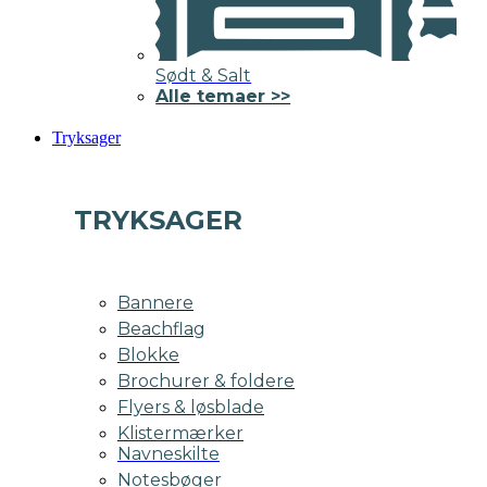
Sødt & Salt
Alle temaer >>
Tryksager
TRYKSAGER
Bannere
Beachflag
Blokke
Brochurer & foldere
Flyers & løsblade
Klistermærker
Navneskilte
Notesbøger