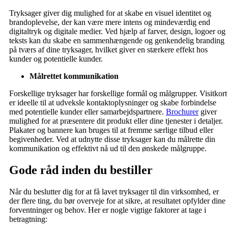
Tryksager giver dig mulighed for at skabe en visuel identitet og
brandoplevelse, der kan være mere intens og mindeværdig end
digitaltryk og digitale medier. Ved hjælp af farver, design, logoer og
teksts kan du skabe en sammenhængende og genkendelig branding
på tværs af dine tryksager, hvilket giver en stærkere effekt hos
kunder og potentielle kunder.
Målrettet kommunikation
Forskellige tryksager har forskellige formål og målgrupper. Visitkort
er ideelle til at udveksle kontaktoplysninger og skabe forbindelse
med potentielle kunder eller samarbejdspartnere.
Brochurer
giver
mulighed for at præsentere dit produkt eller dine tjenester i detaljer.
Plakater og bannere kan bruges til at fremme særlige tilbud eller
begivenheder. Ved at udnytte disse tryksager kan du målrette din
kommunikation og effektivt nå ud til den ønskede målgruppe.
Gode råd inden du bestiller
Når du beslutter dig for at få lavet tryksager til din virksomhed, er
der flere ting, du bør overveje for at sikre, at resultatet opfylder dine
forventninger og behov. Her er nogle vigtige faktorer at tage i
betragtning: