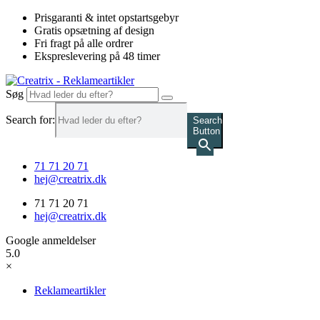
Videre
Prisgaranti & intet opstartsgebyr
til
Gratis opsætning af design
indhold
Fri fragt på alle ordrer
Ekspreslevering på 48 timer
Søg
Search for:
Search
Button
71 71 20 71
hej@creatrix.dk
71 71 20 71
hej@creatrix.dk
Google anmeldelser
5.0
×
Reklameartikler