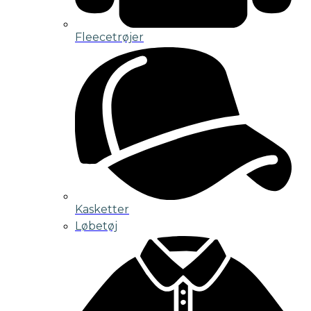
Fleecetrøjer
Kasketter
Løbetøj