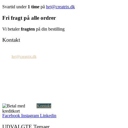
Svartid under
1 time
på
hej@creatrix.dk
Fri fragt på alle ordrer
Vi betaler
fragten
på din bestilling
Kontakt
Tel: +45 7171 2071
Mail:
hej@creatrix.dk
Creatrix ApS
Falkoner Allé 1, 3.
DK-2000 Frederiksberg
CVR: 37 79 59 68
Åbningstider:
Mandag – fredag: 08.00 – 17.00
Kontakt
Facebook
Instagram
Linkedin
UDVALGTE Temaer