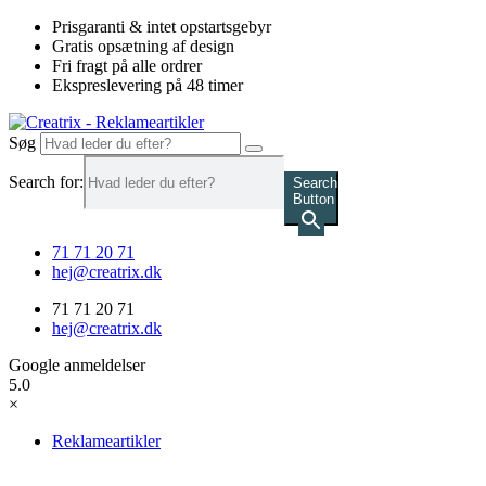
Videre
Prisgaranti & intet opstartsgebyr
til
Gratis opsætning af design
indhold
Fri fragt på alle ordrer
Ekspreslevering på 48 timer
Søg
Search for:
Search
Button
71 71 20 71
hej@creatrix.dk
71 71 20 71
hej@creatrix.dk
Google anmeldelser
5.0
×
Reklameartikler