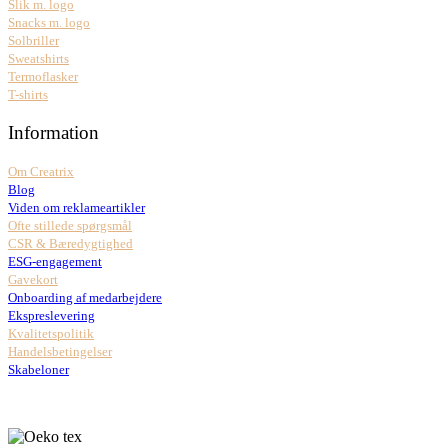
Slik m. logo
Snacks m. logo
Solbriller
Sweatshirts
Termoflasker
T-shirts
Information
Om Creatrix
Blog
Viden om reklameartikler
Ofte stillede spørgsmål
CSR & Bæredygtighed
ESG-engagement
Gavekort
Onboarding af medarbejdere
Ekspreslevering
Kvalitetspolitik
Handelsbetingelser
Skabeloner