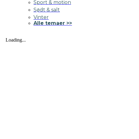
Sport & motion
Sødt & salt
Vinter
Alle temaer >>
Loading...