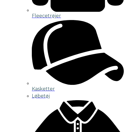
Fleecetrøjer
Kasketter
Løbetøj