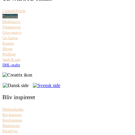
CustomTouch
Populære
Eksklusive
Firmagaver
Give-aways
Go Green
Kontor
Messe
Profiltøj
Sødt & salt
DHL-stafet
Bliv inspireret
Drikkedunke
Keyhangers
Kuglepenne
Muleposer
Paraplyer