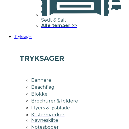
Sødt & Salt
Alle temaer >>
Tryksager
TRYKSAGER
Bannere
Beachflag
Blokke
Brochurer & foldere
Flyers & løsblade
Klistermærker
Navneskilte
Notesbøger