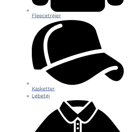
Fleecetrøjer
Kasketter
Løbetøj