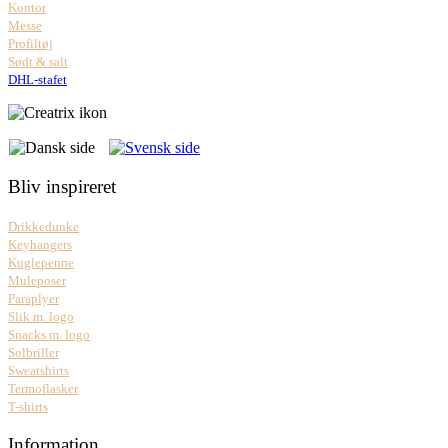
Kontor
Messe
Profiltøj
Sødt & salt
DHL-stafet
Bliv inspireret
Drikkedunke
Keyhangers
Kuglepenne
Muleposer
Paraplyer
Slik m. logo
Snacks m. logo
Solbriller
Sweatshirts
Termoflasker
T-shirts
Information