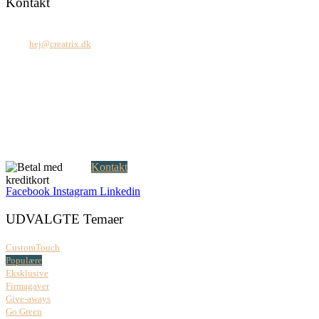
Kontakt
Tel: +45 7171 2071
Mail:
hej@creatrix.dk
Creatrix ApS
Falkoner Allé 1, 3.
DK-2000 Frederiksberg
CVR: 37 79 59 68
Åbningstider:
Mandag – fredag: 08.00 – 17.00
Kontakt
Facebook
Instagram
Linkedin
UDVALGTE Temaer
CustomTouch
Populære
Eksklusive
Firmagaver
Give-aways
Go Green