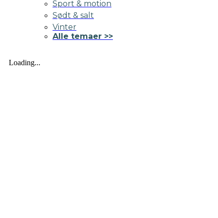
Sport & motion
Sødt & salt
Vinter
Alle temaer >>
Loading...