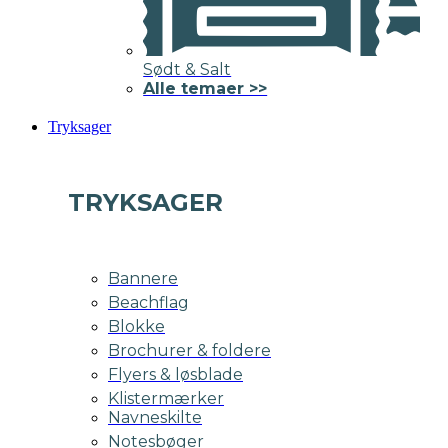
Sødt & Salt
Alle temaer >>
Tryksager
TRYKSAGER
Bannere
Beachflag
Blokke
Brochurer & foldere
Flyers & løsblade
Klistermærker
Navneskilte
Notesbøger