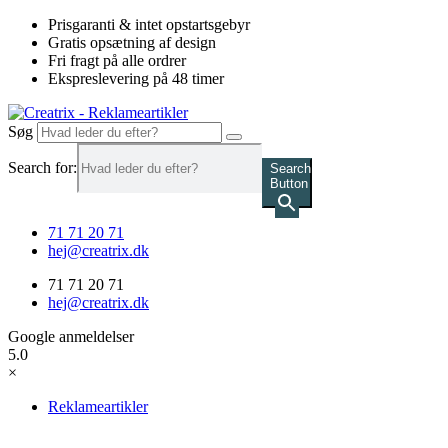
Videre
Prisgaranti & intet opstartsgebyr
til
Gratis opsætning af design
indhold
Fri fragt på alle ordrer
Ekspreslevering på 48 timer
Søg
Search for:
Search
Button
71 71 20 71
hej@creatrix.dk
71 71 20 71
hej@creatrix.dk
Google anmeldelser
5.0
×
Reklameartikler