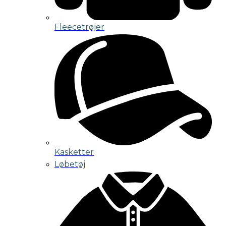
Fleecetrøjer
Kasketter
Løbetøj