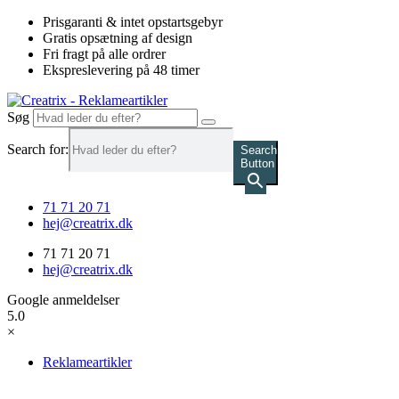
Videre
Prisgaranti & intet opstartsgebyr
til
Gratis opsætning af design
indhold
Fri fragt på alle ordrer
Ekspreslevering på 48 timer
Søg
Search for:
Search
Button
71 71 20 71
hej@creatrix.dk
71 71 20 71
hej@creatrix.dk
Google anmeldelser
5.0
×
Reklameartikler