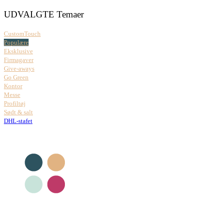
UDVALGTE Temaer
CustomTouch
Populære
Eksklusive
Firmagaver
Give-aways
Go Green
Kontor
Messe
Profiltøj
Sødt & salt
DHL-stafet