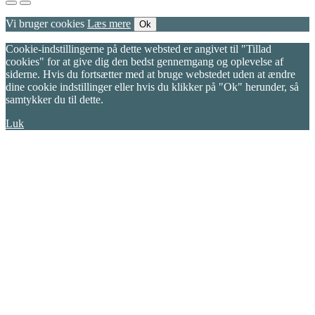
Vi bruger cookies
Læs mere
Ok
Cookie-indstillingerne på dette websted er angivet til "Tillad
cookies" for at give dig den bedst gennemgang og oplevelse af
siderne. Hvis du fortsætter med at bruge webstedet uden at ændre
dine cookie indstillinger eller hvis du klikker på "Ok" herunder, så
samtykker du til dette.
Luk