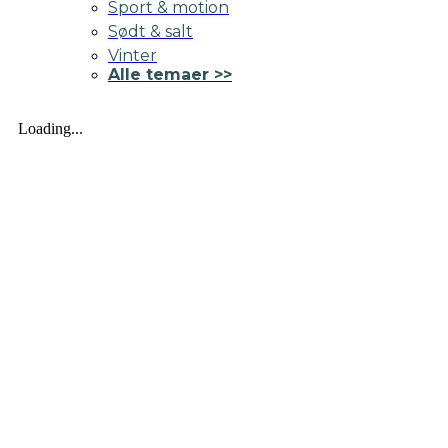
Sport & motion
Sødt & salt
Vinter
Alle temaer >>
Loading...