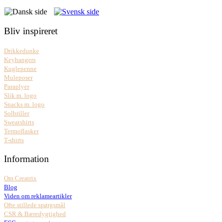
Bliv inspireret
Drikkedunke
Keyhangers
Kuglepenne
Muleposer
Paraplyer
Slik m. logo
Snacks m. logo
Solbriller
Sweatshirts
Termoflasker
T-shirts
Information
Om Creatrix
Blog
Viden om reklameartikler
Ofte stillede spørgsmål
CSR & Bæredygtighed