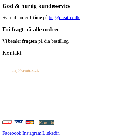
God & hurtig kundeservice
Svartid under
1 time
på
hej@creatrix.dk
Fri fragt på alle ordrer
Vi betaler
fragten
på din bestilling
Kontakt
Tel: +45 7171 2071
Mail:
hej@creatrix.dk
Creatrix ApS
Falkoner Allé 1, 3.
DK-2000 Frederiksberg
CVR: 37 79 59 68
Åbningstider:
Mandag – fredag: 08.00 – 17.00
Kontakt
Facebook
Instagram
Linkedin