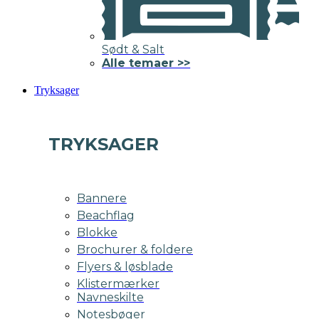
Sødt & Salt
Alle temaer >>
Tryksager
TRYKSAGER
Bannere
Beachflag
Blokke
Brochurer & foldere
Flyers & løsblade
Klistermærker
Navneskilte
Notesbøger