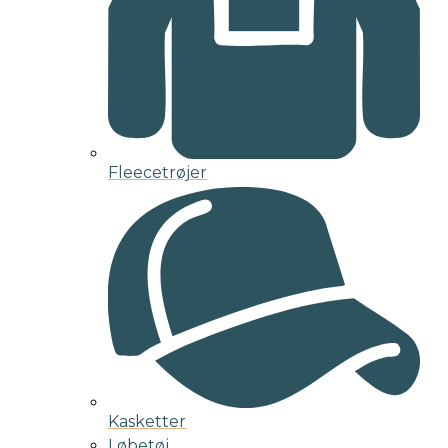
Fleecetrøjer
Kasketter
Løbetøj