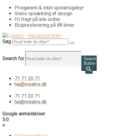
Videre
Prisgaranti & intet opstartsgebyr
til
Gratis opsætning af design
indhold
Fri fragt på alle ordrer
Ekspreslevering på 48 timer
Søg
Search for:
Search
Button
71 71 20 71
hej@creatrix.dk
71 71 20 71
hej@creatrix.dk
Google anmeldelser
5.0
×
Reklameartikler