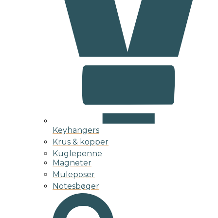
Keyhangers
Krus & kopper
Kuglepenne
Magneter
Muleposer
Notesbøger