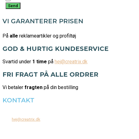
Send
VI GARANTERER PRISEN
På
alle
reklameartikler og profiltøj
GOD & HURTIG KUNDESERVICE
Svartid under
1 time
på
hej@creatrix.dk
FRI FRAGT PÅ ALLE ORDRER
Vi betaler
fragten
på din bestilling
KONTAKT
Tel: +45 7171 2071
Mail:
hej@creatrix.dk
Creatrix ApS
Falkoner Allé 1, 3.