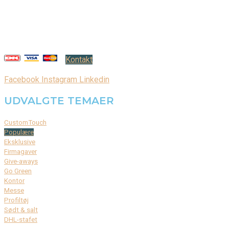
DK-2000 Frederiksberg
CVR: 37 79 59 68
Åbningstider:
Mandag – fredag: 08.00 – 17.00
Kontakt
Facebook
Instagram
Linkedin
UDVALGTE TEMAER
CustomTouch
Populære
Eksklusive
Firmagaver
Give-aways
Go Green
Kontor
Messe
Profiltøj
Sødt & salt
DHL-stafet