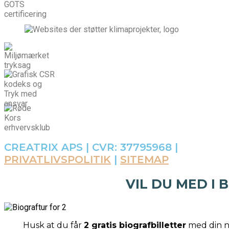
CREATRIX APS | CVR: 37795968 |
PRIVATLIVSPOLITIK
|
SITEMAP
VIL DU MED I 
Husk at du får
2 gratis biografbilletter
med din næ