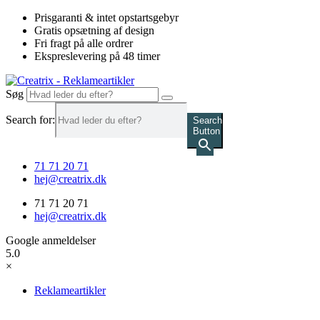
Videre
Prisgaranti & intet opstartsgebyr
til
Gratis opsætning af design
indhold
Fri fragt på alle ordrer
Ekspreslevering på 48 timer
Søg
Search for:
Search
Button
71 71 20 71
hej@creatrix.dk
71 71 20 71
hej@creatrix.dk
Google anmeldelser
5.0
×
Reklameartikler