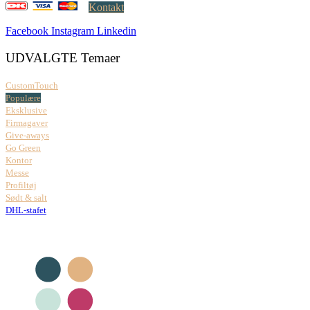
Kontakt
Facebook
Instagram
Linkedin
UDVALGTE Temaer
CustomTouch
Populære
Eksklusive
Firmagaver
Give-aways
Go Green
Kontor
Messe
Profiltøj
Sødt & salt
DHL-stafet