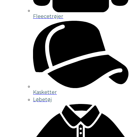
Fleecetrøjer
Kasketter
Løbetøj