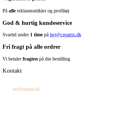
På
alle
reklameartikler og profiltøj
God & hurtig kundeservice
Svartid under
1 time
på
hej@creatrix.dk
Fri fragt på alle ordrer
Vi betaler
fragten
på din bestilling
Kontakt
Tel: +45 7171 2071
Mail:
hej@creatrix.dk
Creatrix ApS
Falkoner Allé 1, 3.
DK-2000 Frederiksberg
CVR: 37 79 59 68
Åbningstider:
Mandag – fredag: 08.00 – 17.00