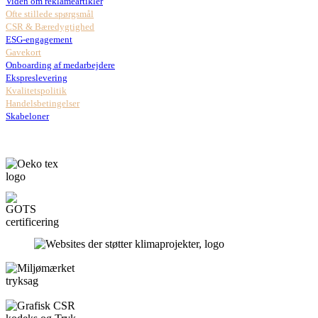
Viden om reklameartikler
Ofte stillede spørgsmål
CSR & Bæredygtighed
ESG-engagement
Gavekort
Onboarding af medarbejdere
Ekspreslevering
Kvalitetspolitik
Handelsbetingelser
Skabeloner