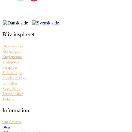
Bliv inspireret
Drikkedunke
Keyhangers
Kuglepenne
Muleposer
Paraplyer
Slik m. logo
Snacks m. logo
Solbriller
Sweatshirts
Termoflasker
T-shirts
Information
Om Creatrix
Blog