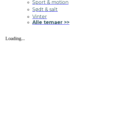
Sport & motion
Sødt & salt
Vinter
Alle temaer >>
Loading...