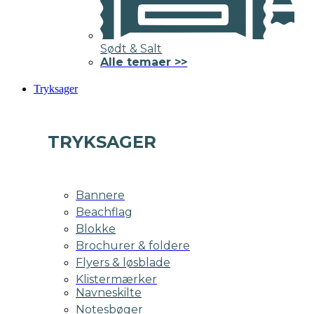
Sødt & Salt
Alle temaer >>
Tryksager
TRYKSAGER
Bannere
Beachflag
Blokke
Brochurer & foldere
Flyers & løsblade
Klistermærker
Navneskilte
Notesbøger