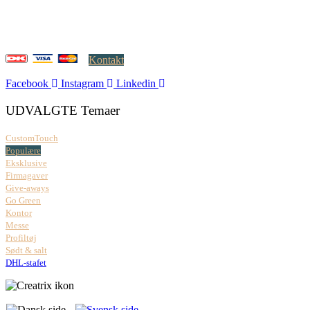
CVR: 37 79 59 68
Åbningstider:
Mandag – fredag: 08.00 – 17.00
Kontakt
Facebook
Instagram
Linkedin
UDVALGTE Temaer
CustomTouch
Populære
Eksklusive
Firmagaver
Give-aways
Go Green
Kontor
Messe
Profiltøj
Sødt & salt
DHL-stafet