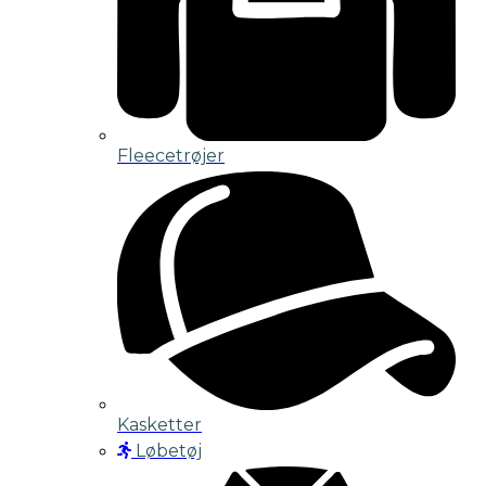
Fleecetrøjer
Kasketter
Løbetøj