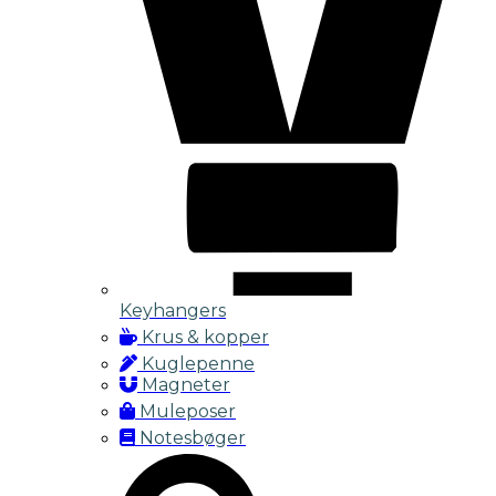
Keyhangers
Krus & kopper
Kuglepenne
Magneter
Muleposer
Notesbøger