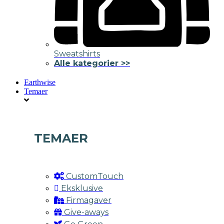
Sweatshirts
Alle kategorier >>
Earthwise
Temaer
TEMAER
CustomTouch
Eksklusive
Firmagaver
Give-aways