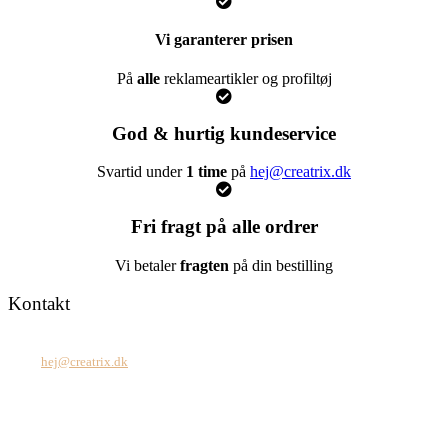
Vi garanterer prisen
På
alle
reklameartikler og profiltøj
God & hurtig kundeservice
Svartid under
1 time
på
hej@creatrix.dk
Fri fragt på alle ordrer
Vi betaler
fragten
på din bestilling
Kontakt
Tel: +45 7171 2071
Mail:
hej@creatrix.dk
Creatrix ApS
Falkoner Allé 1, 3.
DK-2000 Frederiksberg