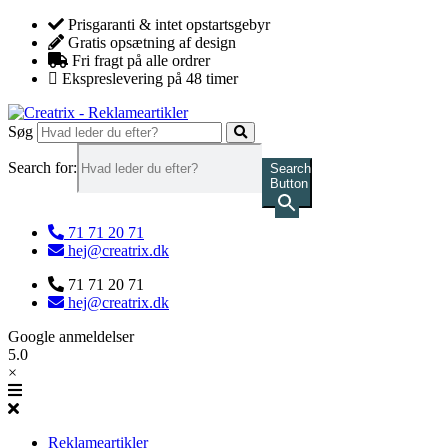
Videre
Prisgaranti & intet opstartsgebyr
til
Gratis opsætning af design
indhold
Fri fragt på alle ordrer
Ekspreslevering på 48 timer
Søg
Search for:
Search
Button
71 71 20 71
hej@creatrix.dk
71 71 20 71
hej@creatrix.dk
Google anmeldelser
5.0
×
Reklameartikler