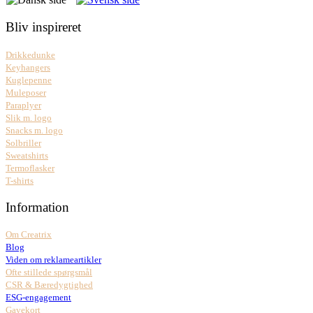
Bliv inspireret
Drikkedunke
Keyhangers
Kuglepenne
Muleposer
Paraplyer
Slik m. logo
Snacks m. logo
Solbriller
Sweatshirts
Termoflasker
T-shirts
Information
Om Creatrix
Blog
Viden om reklameartikler
Ofte stillede spørgsmål
CSR & Bæredygtighed
ESG-engagement
Gavekort