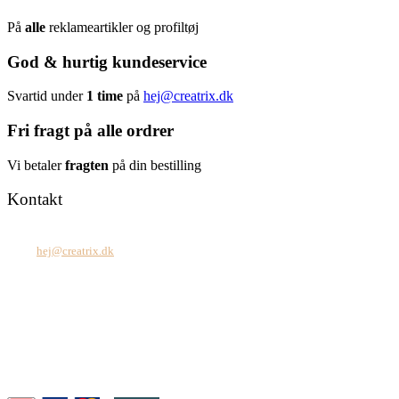
På
alle
reklameartikler og profiltøj
God & hurtig kundeservice
Svartid under
1 time
på
hej@creatrix.dk
Fri fragt på alle ordrer
Vi betaler
fragten
på din bestilling
Kontakt
Tel: +45 7171 2071
Mail:
hej@creatrix.dk
Creatrix ApS
Falkoner Allé 1, 3.
DK-2000 Frederiksberg
CVR: 37 79 59 68
Åbningstider:
Mandag – fredag: 08.00 – 17.00