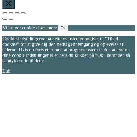
Vi bruger cookies
Læs mere
Ok
Cookie-indstillingerne på dette websted er angivet til "Tillad
cookies" for at give dig den bedst gennemgang og oplevelse af
siderne. Hvis du fortsætter med at bruge webstedet uden at ændre
dine cookie indstillinger eller hvis du klikker på "Ok" herunder, så
samtykker du til dette.
Luk