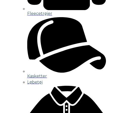
Fleecetrøjer
Kasketter
Løbetøj