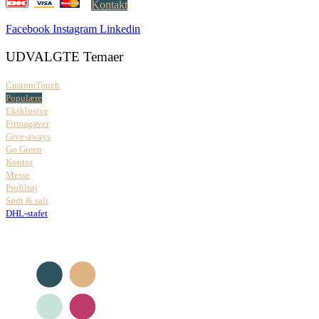
Kontakt
Facebook
Instagram
Linkedin
UDVALGTE Temaer
CustomTouch
Populære
Eksklusive
Firmagaver
Give-aways
Go Green
Kontor
Messe
Profiltøj
Sødt & salt
DHL-stafet