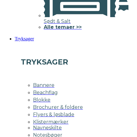
Sødt & Salt
Alle temaer >>
Tryksager
TRYKSAGER
Bannere
Beachflag
Blokke
Brochurer & foldere
Flyers & løsblade
Klistermærker
Navneskilte
Notesbøger