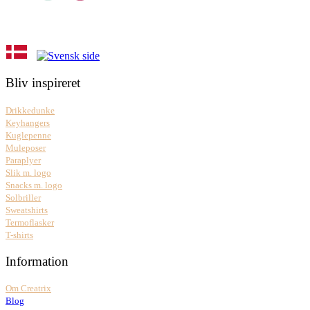
Bliv inspireret
Drikkedunke
Keyhangers
Kuglepenne
Muleposer
Paraplyer
Slik m. logo
Snacks m. logo
Solbriller
Sweatshirts
Termoflasker
T-shirts
Information
Om Creatrix
Blog