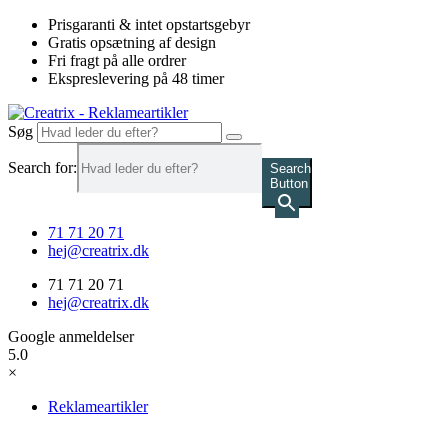
Videre
Prisgaranti & intet opstartsgebyr
til
Gratis opsætning af design
indhold
Fri fragt på alle ordrer
Ekspreslevering på 48 timer
Søg
Search for:
Search
Button
71 71 20 71
hej@creatrix.dk
71 71 20 71
hej@creatrix.dk
Google anmeldelser
5.0
×
Reklameartikler