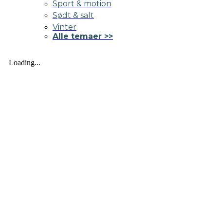
Sport & motion
Sødt & salt
Vinter
Alle temaer >>
Loading...