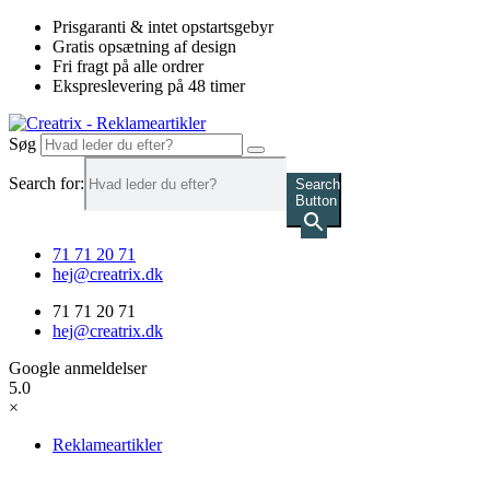
Videre
Prisgaranti & intet opstartsgebyr
til
Gratis opsætning af design
indhold
Fri fragt på alle ordrer
Ekspreslevering på 48 timer
Søg
Search for:
Search
Button
71 71 20 71
hej@creatrix.dk
71 71 20 71
hej@creatrix.dk
Google anmeldelser
5.0
×
Reklameartikler