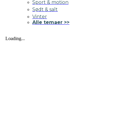
Sport & motion
Sødt & salt
Vinter
Alle temaer >>
Loading...