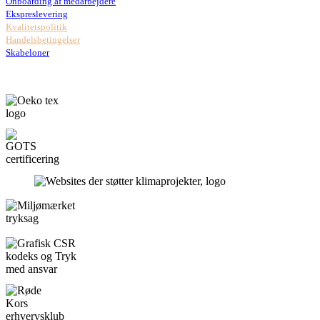
Onboarding af medarbejdere
Ekspreslevering
Kvalitetspolitik
Handelsbetingelser
Skabeloner