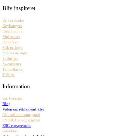
Bliv inspireret
Drikkedunke
Keyhangers
Kuglepenne
Muleposer
Paraplyer
Slik m. logo
Snacks m. logo
Solbriller
Sweatshirts
Termoflasker
T-shirts
Information
Om Creatrix
Blog
Viden om reklameartikler
Ofte stillede spørgsmål
CSR & Bæredygtighed
ESG-engagement
Gavekort