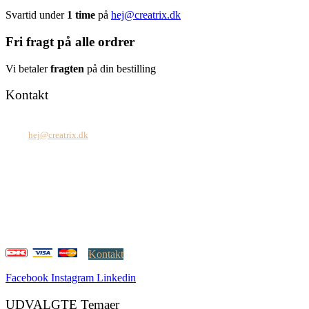
Svartid under
1 time
på
hej@creatrix.dk
Fri fragt på alle ordrer
Vi betaler
fragten
på din bestilling
Kontakt
Tel: +45 7171 2071
Mail:
hej@creatrix.dk
Creatrix ApS
Falkoner Allé 1, 3.
DK-2000 Frederiksberg
CVR: 37 79 59 68
Åbningstider:
Mandag – fredag: 08.00 – 17.00
Kontakt
Facebook
Instagram
Linkedin
UDVALGTE Temaer