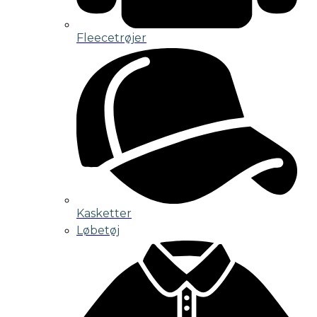
Fleecetrøjer
Kasketter
Løbetøj