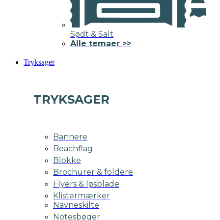
Sødt & Salt
Alle temaer >>
Tryksager
TRYKSAGER
Bannere
Beachflag
Blokke
Brochurer & foldere
Flyers & løsblade
Klistermærker
Navneskilte
Notesbøger