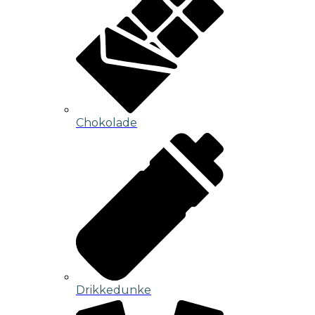
Chokolade
Drikkedunke