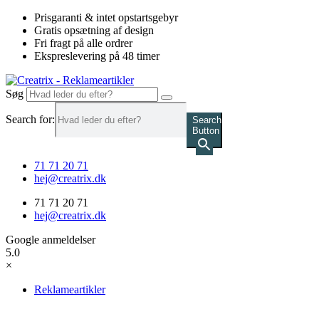
Videre
Prisgaranti & intet opstartsgebyr
til
Gratis opsætning af design
indhold
Fri fragt på alle ordrer
Ekspreslevering på 48 timer
Søg
Search for:
Search
Button
71 71 20 71
hej@creatrix.dk
71 71 20 71
hej@creatrix.dk
Google anmeldelser
5.0
×
Reklameartikler