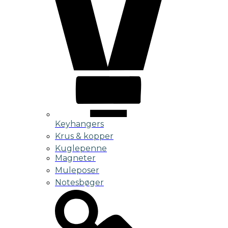
Keyhangers
Krus & kopper
Kuglepenne
Magneter
Muleposer
Notesbøger