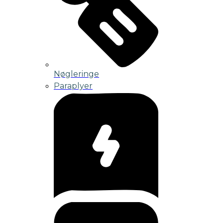
Nøgleringe
Paraplyer