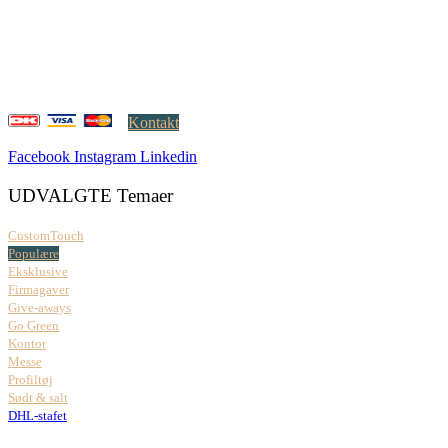
Falkoner Allé 1, 3.
DK-2000 Frederiksberg
CVR: 37 79 59 68
Åbningstider:
Mandag – fredag: 08.00 – 17.00
Kontakt
Facebook
Instagram
Linkedin
UDVALGTE Temaer
CustomTouch
Populære
Eksklusive
Firmagaver
Give-aways
Go Green
Kontor
Messe
Profiltøj
Sødt & salt
DHL-stafet