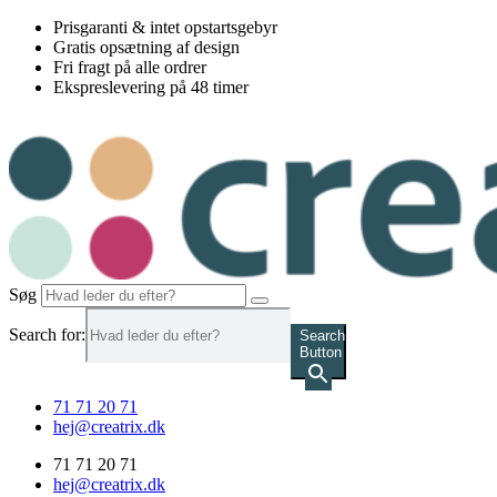
Videre
Prisgaranti & intet opstartsgebyr
til
Gratis opsætning af design
indhold
Fri fragt på alle ordrer
Ekspreslevering på 48 timer
Søg
Search for:
Search
Button
71 71 20 71
hej@creatrix.dk
71 71 20 71
hej@creatrix.dk