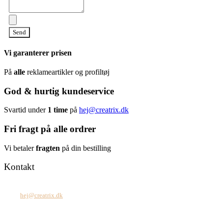
Send
Vi garanterer prisen
På
alle
reklameartikler og profiltøj
God & hurtig kundeservice
Svartid under
1 time
på
hej@creatrix.dk
Fri fragt på alle ordrer
Vi betaler
fragten
på din bestilling
Kontakt
Tel: +45 7171 2071
Mail:
hej@creatrix.dk
Creatrix ApS