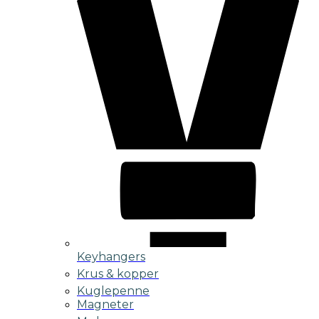
Keyhangers
Krus & kopper
Kuglepenne
Magneter