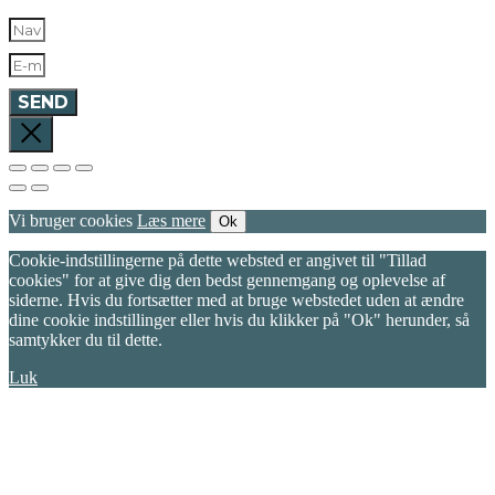
SEND
Vi bruger cookies
Læs mere
Ok
Cookie-indstillingerne på dette websted er angivet til "Tillad
cookies" for at give dig den bedst gennemgang og oplevelse af
siderne. Hvis du fortsætter med at bruge webstedet uden at ændre
dine cookie indstillinger eller hvis du klikker på "Ok" herunder, så
samtykker du til dette.
Luk