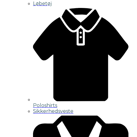
Løbetøj
Poloshirts
Sikkerhedsveste