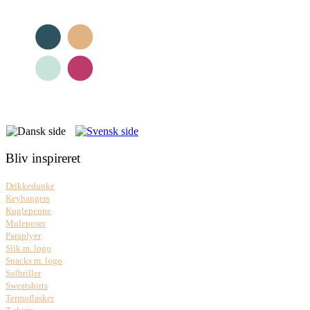
Bliv inspireret
Drikkedunke
Keyhangers
Kuglepenne
Muleposer
Paraplyer
Slik m. logo
Snacks m. logo
Solbriller
Sweatshirts
Termoflasker