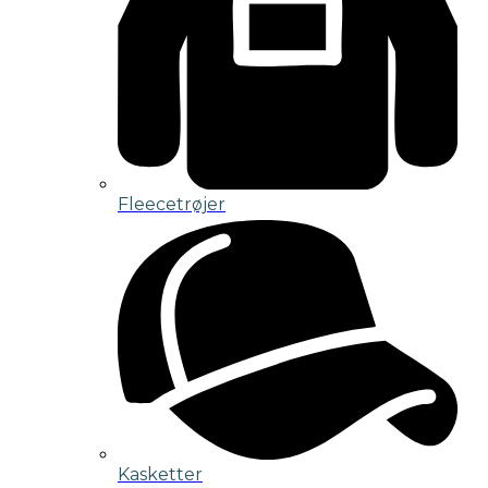
Fleecetrøjer
Kasketter