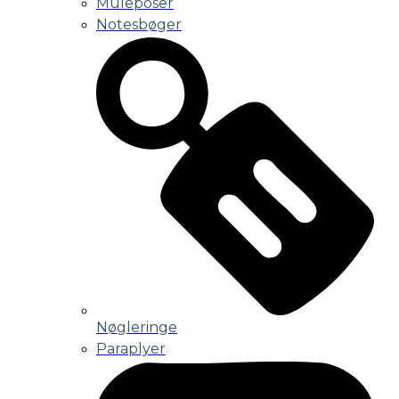
Muleposer
Notesbøger
Nøgleringe
Paraplyer