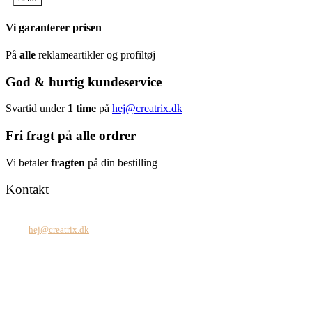
Vi garanterer prisen
På
alle
reklameartikler og profiltøj
God & hurtig kundeservice
Svartid under
1 time
på
hej@creatrix.dk
Fri fragt på alle ordrer
Vi betaler
fragten
på din bestilling
Kontakt
Tel: +45 7171 2071
Mail:
hej@creatrix.dk
Creatrix ApS
Falkoner Allé 1, 3.
DK-2000 Frederiksberg
CVR: 37 79 59 68