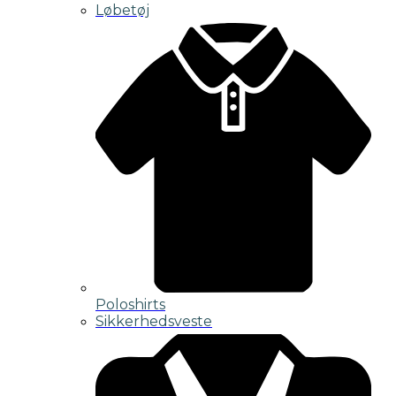
Løbetøj
Poloshirts
Sikkerhedsveste