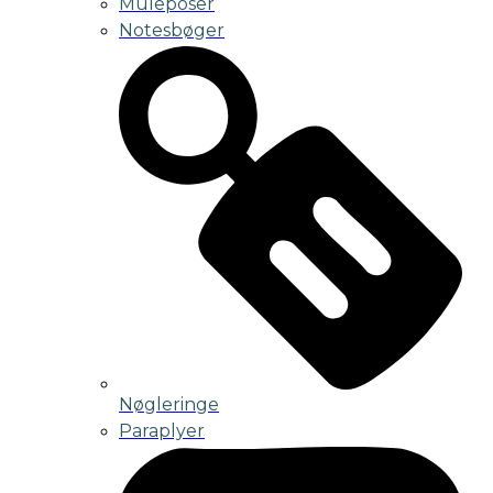
Muleposer
Notesbøger
Nøgleringe
Paraplyer