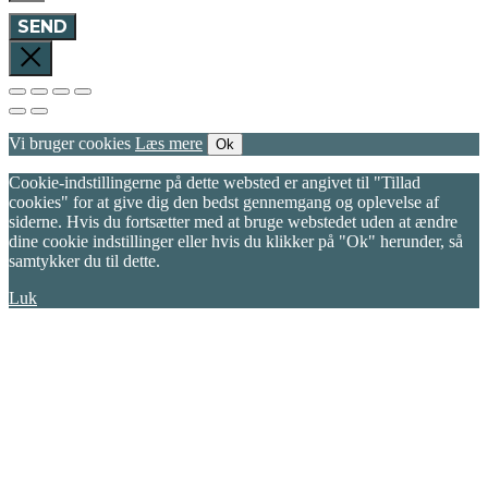
SEND
Vi bruger cookies
Læs mere
Ok
Cookie-indstillingerne på dette websted er angivet til "Tillad
cookies" for at give dig den bedst gennemgang og oplevelse af
siderne. Hvis du fortsætter med at bruge webstedet uden at ændre
dine cookie indstillinger eller hvis du klikker på "Ok" herunder, så
samtykker du til dette.
Luk