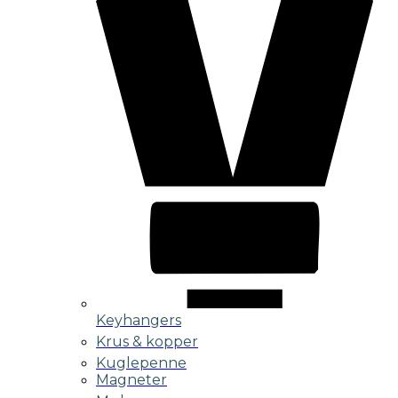
Keyhangers
Krus & kopper
Kuglepenne
Magneter