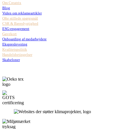
Om Creatrix
Blog
Viden om reklameartikler
Ofte stillede spørgsmål
CSR & Bæredygtighed
ESG-engagement
Gavekort
Onboarding af medarbejdere
Ekspreslevering
Kvalitetspolitik
Handelsbetingelser
Skabeloner