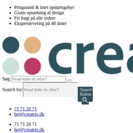
Videre
Prisgaranti & intet opstartsgebyr
til
Gratis opsætning af design
indhold
Fri fragt på alle ordrer
Ekspreslevering på 48 timer
Søg
Search for:
Search
Button
71 71 20 71
hej@creatrix.dk
71 71 20 71
hej@creatrix.dk