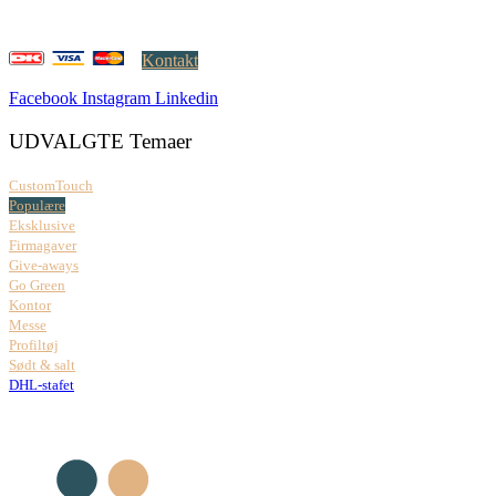
Åbningstider:
Mandag – fredag: 08.00 – 17.00
Kontakt
Facebook
Instagram
Linkedin
UDVALGTE Temaer
CustomTouch
Populære
Eksklusive
Firmagaver
Give-aways
Go Green
Kontor
Messe
Profiltøj
Sødt & salt
DHL-stafet