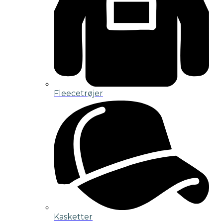
Fleecetrøjer
Kasketter