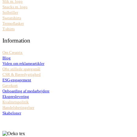
Slik m. logo
Snacks m. logo
Solbriller
Sweatshirts
Termoflasker
T-shirts
Information
Om Creatrix
Blog
Viden om reklameartikler
Ofte stillede spørgsmål
CSR & Bæredygtighed
ESG-engagement
Gavekort
Onboarding af medarbejdere
Ekspreslevering
Kvalitetspolitik
Handelsbetingelser
Skabeloner