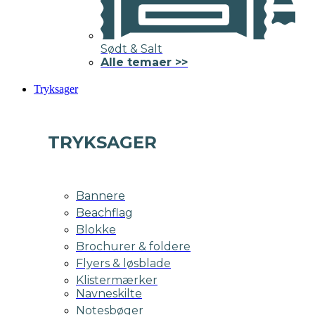
Sødt & Salt
Alle temaer >>
Tryksager
TRYKSAGER
Bannere
Beachflag
Blokke
Brochurer & foldere
Flyers & løsblade
Klistermærker
Navneskilte
Notesbøger