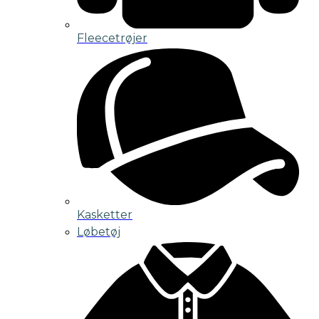
Fleecetrøjer
Kasketter
Løbetøj