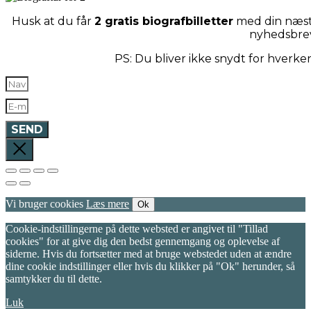
Husk at du får
2 gratis biografbilletter
med din næste
nyhedsbre
PS: Du bliver ikke snydt for hverk
SEND
Vi bruger cookies
Læs mere
Ok
Cookie-indstillingerne på dette websted er angivet til "Tillad
cookies" for at give dig den bedst gennemgang og oplevelse af
siderne. Hvis du fortsætter med at bruge webstedet uden at ændre
dine cookie indstillinger eller hvis du klikker på "Ok" herunder, så
samtykker du til dette.
Luk