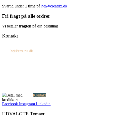
Svartid under
1 time
på
hej@creatrix.dk
Fri fragt på alle ordrer
Vi betaler
fragten
på din bestilling
Kontakt
Tel: +45 7171 2071
Mail:
hej@creatrix.dk
Creatrix ApS
Falkoner Allé 1, 3.
DK-2000 Frederiksberg
CVR: 37 79 59 68
Åbningstider:
Mandag – fredag: 08.00 – 17.00
Kontakt
Facebook
Instagram
Linkedin
UDVALGTE Temaer