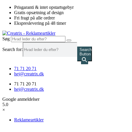
Videre
Prisgaranti & intet opstartsgebyr
til
Gratis opsætning af design
indhold
Fri fragt på alle ordrer
Ekspreslevering på 48 timer
Søg
Search for:
Search
Button
71 71 20 71
hej@creatrix.dk
71 71 20 71
hej@creatrix.dk
Google anmeldelser
5.0
×
Reklameartikler