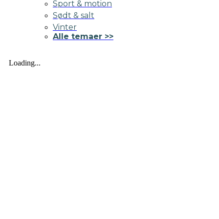
Sport & motion
Sødt & salt
Vinter
Alle temaer >>
Loading...