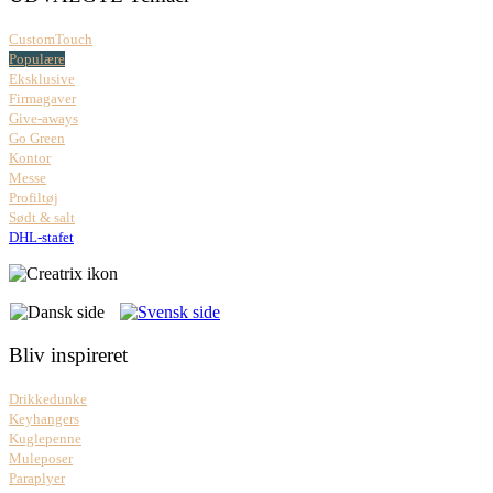
CustomTouch
Populære
Eksklusive
Firmagaver
Give-aways
Go Green
Kontor
Messe
Profiltøj
Sødt & salt
DHL-stafet
Bliv inspireret
Drikkedunke
Keyhangers
Kuglepenne
Muleposer
Paraplyer