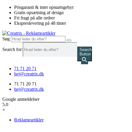
Videre
Prisgaranti & intet opstartsgebyr
til
Gratis opsætning af design
indhold
Fri fragt på alle ordrer
Ekspreslevering på 48 timer
Søg
Search for:
Search
Button
71 71 20 71
hej@creatrix.dk
71 71 20 71
hej@creatrix.dk
Google anmeldelser
5.0
×
Reklameartikler