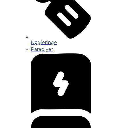
Nøgleringe
Paraplyer