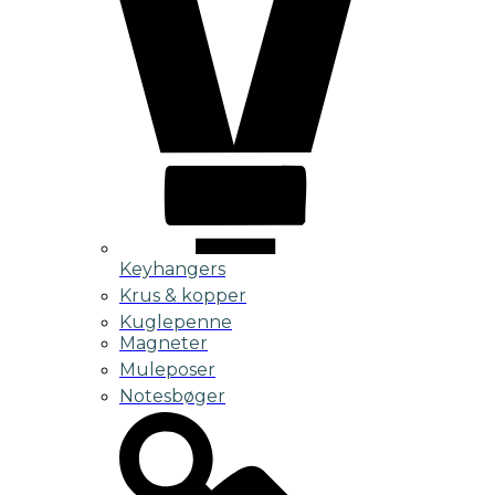
Keyhangers
Krus & kopper
Kuglepenne
Magneter
Muleposer
Notesbøger