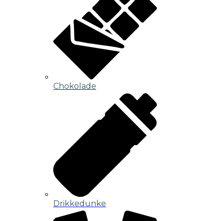
Chokolade
Drikkedunke