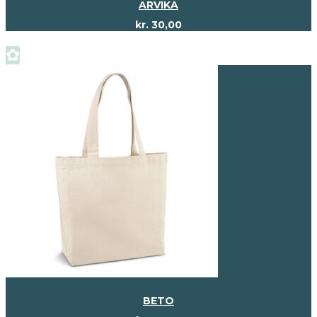
ARVIKA
kr.
30,00
✿
BETO