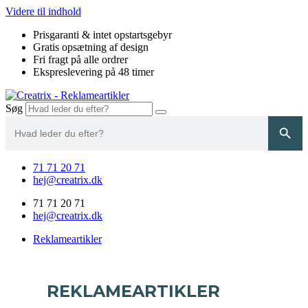
Videre til indhold
Prisgaranti & intet opstartsgebyr
Gratis opsætning af design
Fri fragt på alle ordrer
Ekspreslevering på 48 timer
Søg
Search
Search Button
for:
71 71 20 71
hej@creatrix.dk
71 71 20 71
hej@creatrix.dk
Reklameartikler
REKLAMEARTIKLER