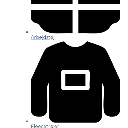
Arbejdstøj
Fleecetrøjer