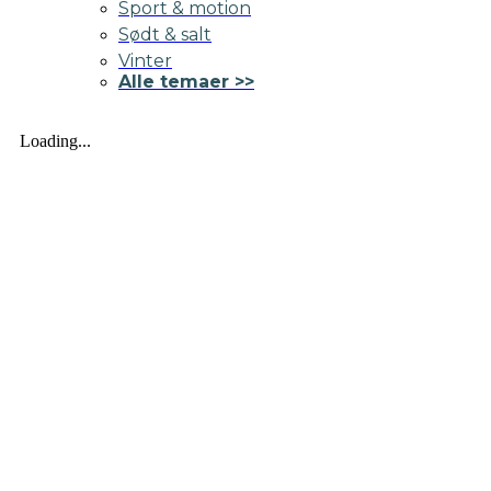
Sport & motion
Sødt & salt
Vinter
Alle temaer >>
Loading...