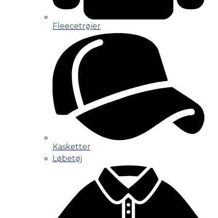
Fleecetrøjer
Kasketter
Løbetøj