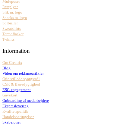
Muleposer
Paraplyer
Slik m. logo
Snacks m. logo
Solbriller
Sweatshirts
Termoflasker
T-shirts
Information
Om Creatrix
Blog
Viden om reklameartikler
Ofte stillede spørgsmål
CSR & Bæredygtighed
ESG-engagement
Gavekort
Onboarding af medarbejdere
Ekspreslevering
Kvalitetspolitik
Handelsbetingelser
Skabeloner