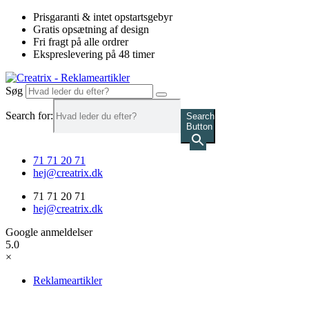
Videre
Prisgaranti & intet opstartsgebyr
til
Gratis opsætning af design
indhold
Fri fragt på alle ordrer
Ekspreslevering på 48 timer
Søg
Search for:
Search
Button
71 71 20 71
hej@creatrix.dk
71 71 20 71
hej@creatrix.dk
Google anmeldelser
5.0
×
Reklameartikler