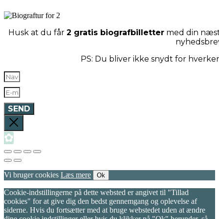
Husk at du får
2 gratis biografbilletter
med din næste
nyhedsbre
PS: Du bliver ikke snydt for hverk
SEND
✿
Vi bruger cookies
Læs mere
Ok
Cookie-indstillingerne på dette websted er angivet til "Tillad
cookies" for at give dig den bedst gennemgang og oplevelse af
siderne. Hvis du fortsætter med at bruge webstedet uden at ændre
dine cookie indstillinger eller hvis du klikker på "Ok" herunder, så