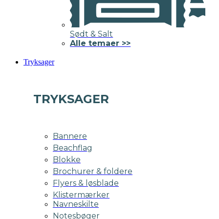
Sødt & Salt
Alle temaer >>
Tryksager
TRYKSAGER
Bannere
Beachflag
Blokke
Brochurer & foldere
Flyers & løsblade
Klistermærker
Navneskilte
Notesbøger