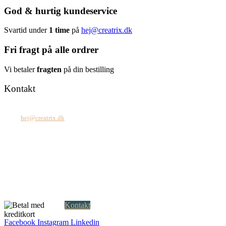
God & hurtig kundeservice
Svartid under
1 time
på
hej@creatrix.dk
Fri fragt på alle ordrer
Vi betaler
fragten
på din bestilling
Kontakt
Tel: +45 7171 2071
Mail:
hej@creatrix.dk
Creatrix ApS
Falkoner Allé 1, 3.
DK-2000 Frederiksberg
CVR: 37 79 59 68
Åbningstider:
Mandag – fredag: 08.00 – 17.00
Kontakt
Facebook
Instagram
Linkedin