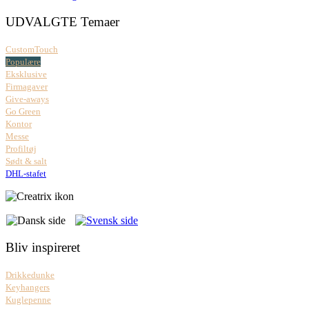
UDVALGTE Temaer
CustomTouch
Populære
Eksklusive
Firmagaver
Give-aways
Go Green
Kontor
Messe
Profiltøj
Sødt & salt
DHL-stafet
Bliv inspireret
Drikkedunke
Keyhangers
Kuglepenne