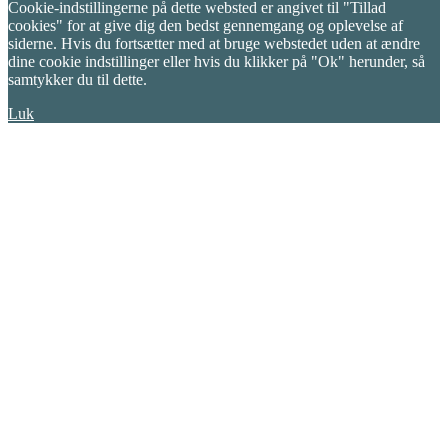
Cookie-indstillingerne på dette websted er angivet til "Tillad
cookies" for at give dig den bedst gennemgang og oplevelse af
siderne. Hvis du fortsætter med at bruge webstedet uden at ændre
dine cookie indstillinger eller hvis du klikker på "Ok" herunder, så
samtykker du til dette.
Luk