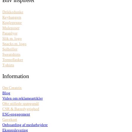
Bliv inspireret
Drikkedunke
Keyhangers
Kuglepenne
Muleposer
Paraplyer
Slik m. logo
Snacks m. logo
Solbriller
Sweatshirts
Termoflasker
T-shirts
Information
Om Creatrix
Blog
Viden om reklameartikler
Ofte stillede spørgsmål
CSR & Bæredygtighed
ESG-engagement
Gavekort
Onboarding af medarbejdere
Ekspreslevering