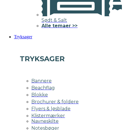
Sødt & Salt
Alle temaer >>
Tryksager
TRYKSAGER
Bannere
Beachflag
Blokke
Brochurer & foldere
Flyers & løsblade
Klistermærker
Navneskilte
Notesbøger