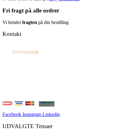
Fri fragt på alle ordrer
Vi betaler
fragten
på din bestilling
Kontakt
Tel: +45 7171 2071
Mail:
hej@creatrix.dk
Creatrix ApS
Falkoner Allé 1, 3.
DK-2000 Frederiksberg
CVR: 37 79 59 68
Åbningstider:
Mandag – fredag: 08.00 – 17.00
Kontakt
Facebook
Instagram
Linkedin
UDVALGTE Temaer