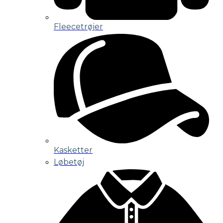
Fleecetrøjer
Kasketter
Løbetøj