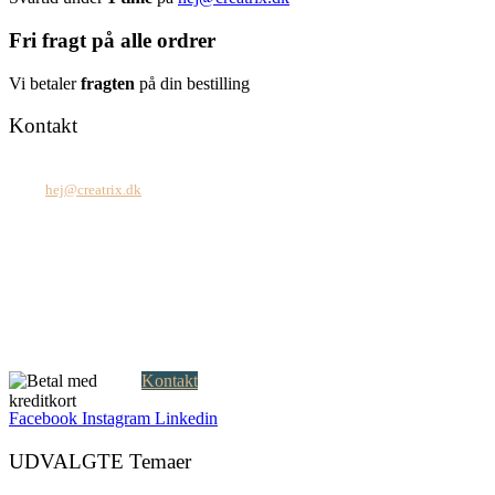
Fri fragt på alle ordrer
Vi betaler
fragten
på din bestilling
Kontakt
Tel: +45 7171 2071
Mail:
hej@creatrix.dk
Creatrix ApS
Falkoner Allé 1, 3.
DK-2000 Frederiksberg
CVR: 37 79 59 68
Åbningstider:
Mandag – fredag: 08.00 – 17.00
Kontakt
Facebook
Instagram
Linkedin
UDVALGTE Temaer