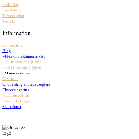
Solbriller
Sweatshirts
Termoflasker
T-shirts
Information
Om Creatrix
Blog
Viden om reklameartikler
Ofte stillede spørgsmål
CSR & Bæredygtighed
ESG-engagement
Gavekort
Onboarding af medarbejdere
Ekspreslevering
Kvalitetspolitik
Handelsbetingelser
Skabeloner