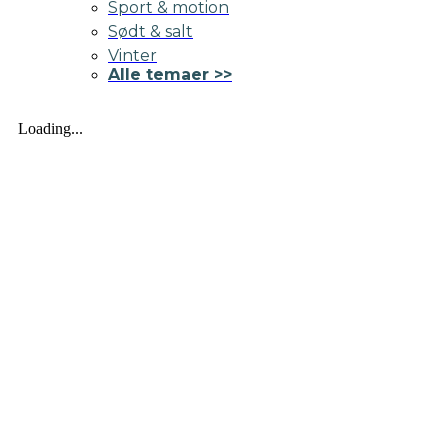
Sport & motion
Sødt & salt
Vinter
Alle temaer >>
Loading...