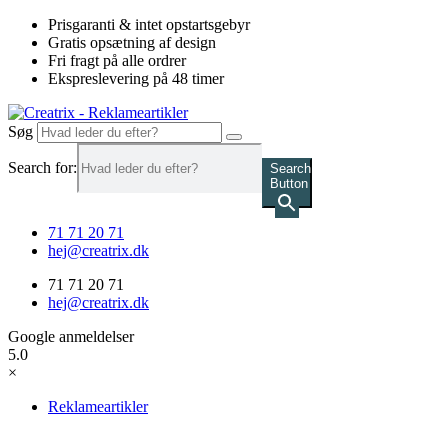
Videre
Prisgaranti & intet opstartsgebyr
til
Gratis opsætning af design
indhold
Fri fragt på alle ordrer
Ekspreslevering på 48 timer
Søg
Search for:
Search
Button
71 71 20 71
hej@creatrix.dk
71 71 20 71
hej@creatrix.dk
Google anmeldelser
5.0
×
Reklameartikler