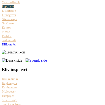
CustomTouch
Populære
Eksklusive
Firmagaver
Give-aways
Go Green
Kontor
Messe
Profiltøj
Sødt & salt
DHL-stafet
Bliv inspireret
Drikkedunke
Keyhangers
Kuglepenne
Muleposer
Paraplyer
Slik m. logo
Snacks m. logo