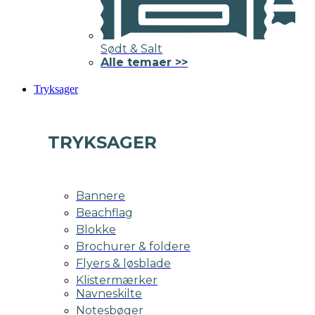
Sødt & Salt
Alle temaer >>
Tryksager
TRYKSAGER
Bannere
Beachflag
Blokke
Brochurer & foldere
Flyers & løsblade
Klistermærker
Navneskilte
Notesbøger