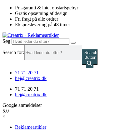
Videre
Prisgaranti & intet opstartsgebyr
til
Gratis opsætning af design
indhold
Fri fragt på alle ordrer
Ekspreslevering på 48 timer
Søg
Search for:
Search
Button
71 71 20 71
hej@creatrix.dk
71 71 20 71
hej@creatrix.dk
Google anmeldelser
5.0
×
Reklameartikler