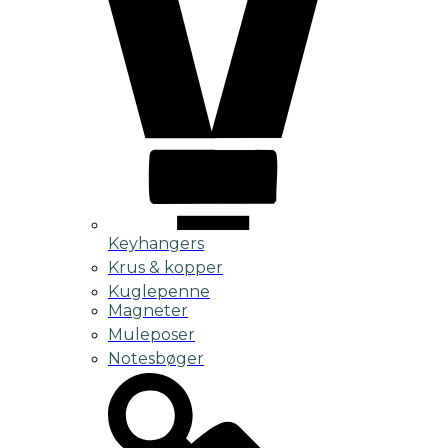
Keyhangers
Krus & kopper
Kuglepenne
Magneter
Muleposer
Notesbøger