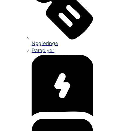
Nøgleringe
Paraplyer