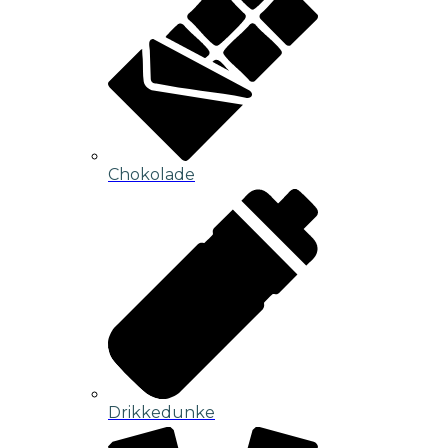
Chokolade
Drikkedunke