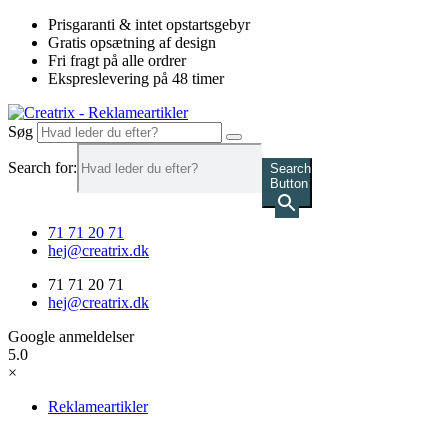
Videre
Prisgaranti & intet opstartsgebyr
til
Gratis opsætning af design
indhold
Fri fragt på alle ordrer
Ekspreslevering på 48 timer
Søg
Search for:
Search
Button
71 71 20 71
hej@creatrix.dk
71 71 20 71
hej@creatrix.dk
Google anmeldelser
5.0
×
Reklameartikler