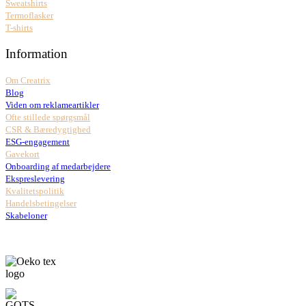
Sweatshirts
Termoflasker
T-shirts
Information
Om Creatrix
Blog
Viden om reklameartikler
Ofte stillede spørgsmål
CSR & Bæredygtighed
ESG-engagement
Gavekort
Onboarding af medarbejdere
Ekspreslevering
Kvalitetspolitik
Handelsbetingelser
Skabeloner