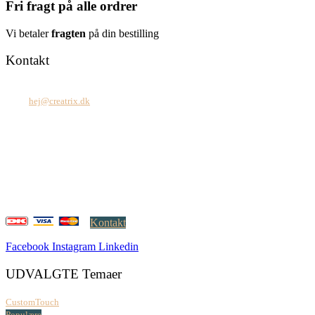
Fri fragt på alle ordrer
Vi betaler
fragten
på din bestilling
Kontakt
Tel: +45 7171 2071
Mail:
hej@creatrix.dk
Creatrix ApS
Falkoner Allé 1, 3.
DK-2000 Frederiksberg
CVR: 37 79 59 68
Åbningstider:
Mandag – fredag: 08.00 – 17.00
Kontakt
Facebook
Instagram
Linkedin
UDVALGTE Temaer
CustomTouch
Populære