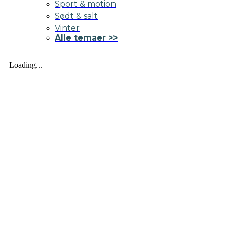
Sport & motion
Sødt & salt
Vinter
Alle temaer >>
Loading...