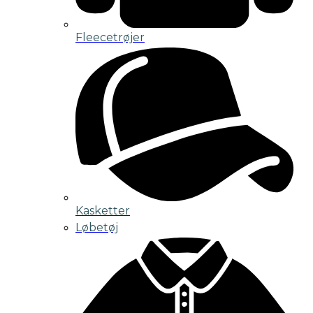
Fleecetrøjer
Kasketter
Løbetøj