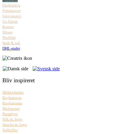
Eksklusive
Firmagaver
Give-aways
Go Green
Kontor
Messe
Profiltøj
Sødt & salt
DHL-stafet
Bliv inspireret
Drikkedunke
Keyhangers
Kuglepenne
Muleposer
Paraplyer
Slik m. logo
Snacks m. logo
Solbriller