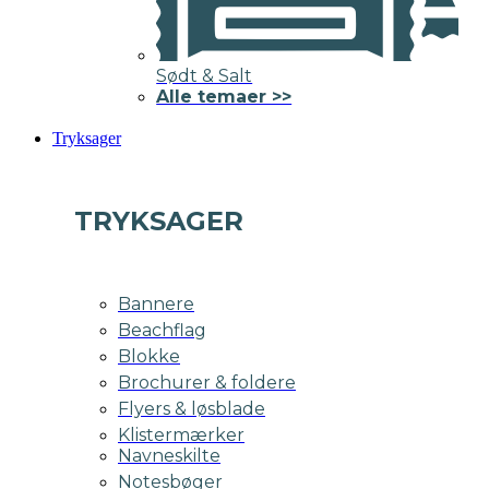
Sødt & Salt
Alle temaer >>
Tryksager
TRYKSAGER
Bannere
Beachflag
Blokke
Brochurer & foldere
Flyers & løsblade
Klistermærker
Navneskilte
Notesbøger