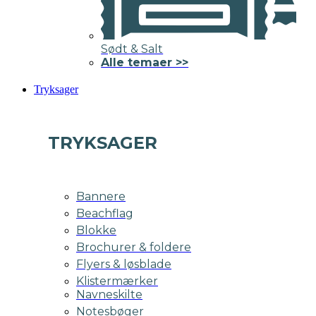
Sødt & Salt
Alle temaer >>
Tryksager
TRYKSAGER
Bannere
Beachflag
Blokke
Brochurer & foldere
Flyers & løsblade
Klistermærker
Navneskilte
Notesbøger