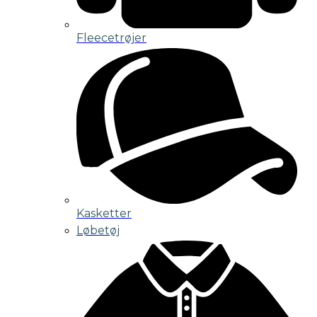
Fleecetrøjer
Kasketter
Løbetøj