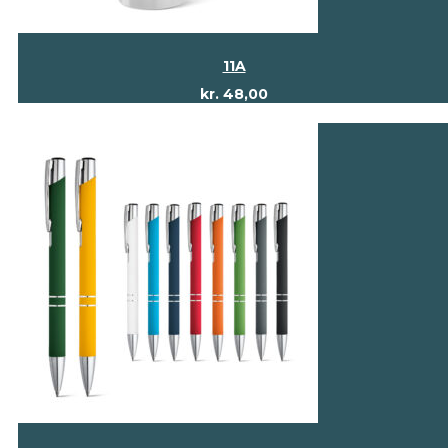
11A
kr.
48,00