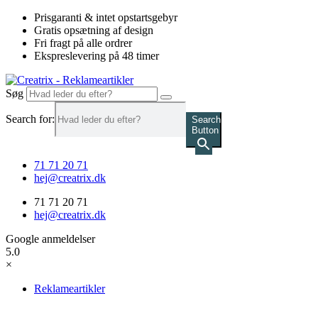
Videre
Prisgaranti & intet opstartsgebyr
til
Gratis opsætning af design
indhold
Fri fragt på alle ordrer
Ekspreslevering på 48 timer
Søg
Search for:
Search
Button
71 71 20 71
hej@creatrix.dk
71 71 20 71
hej@creatrix.dk
Google anmeldelser
5.0
×
Reklameartikler