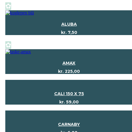
✿
ALUBA
kr.
7,50
✿
AMAX
kr.
225,00
CALI 150 X 75
kr.
59,00
CARNABY