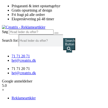
Videre
Prisgaranti & intet opstartsgebyr
til
Gratis opsætning af design
indhold
Fri fragt på alle ordrer
Ekspreslevering på 48 timer
Søg
Search for:
Search
Button
71 71 20 71
hej@creatrix.dk
71 71 20 71
hej@creatrix.dk
Google anmeldelser
5.0
×
Reklameartikler