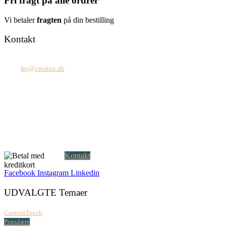
Fri fragt på alle ordrer
Vi betaler
fragten
på din bestilling
Kontakt
Tel: +45 7171 2071
Mail:
hej@creatrix.dk
Creatrix ApS
Falkoner Allé 1, 3.
DK-2000 Frederiksberg
CVR: 37 79 59 68
Åbningstider:
Mandag – fredag: 08.00 – 17.00
Kontakt
Facebook
Instagram
Linkedin
UDVALGTE Temaer
CustomTouch
Populære