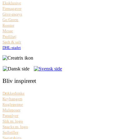
Eksklusive
Firmagaver
Give-aways
Go Green
Kontor
Messe
Profiltøj
Sødt & salt
DHL-stafet
Bliv inspireret
Drikkedunke
Keyhangers
Kuglepenne
Muleposer
Paraplyer
Slik m. logo
Snacks m. logo
Solbriller
Sweatshirts