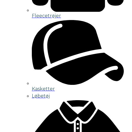
Fleecetrøjer
Kasketter
Løbetøj