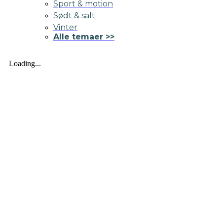
Sport & motion
Sødt & salt
Vinter
Alle temaer >>
Loading...