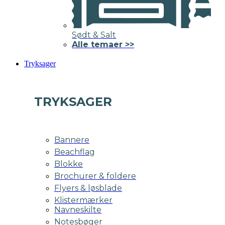
Sødt & Salt
Alle temaer >>
Tryksager
TRYKSAGER
Bannere
Beachflag
Blokke
Brochurer & foldere
Flyers & løsblade
Klistermærker
Navneskilte
Notesbøger