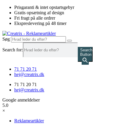
Videre
Prisgaranti & intet opstartsgebyr
til
Gratis opsætning af design
indhold
Fri fragt på alle ordrer
Ekspreslevering på 48 timer
Søg
Search for:
Search
Button
71 71 20 71
hej@creatrix.dk
71 71 20 71
hej@creatrix.dk
Google anmeldelser
5.0
×
Reklameartikler