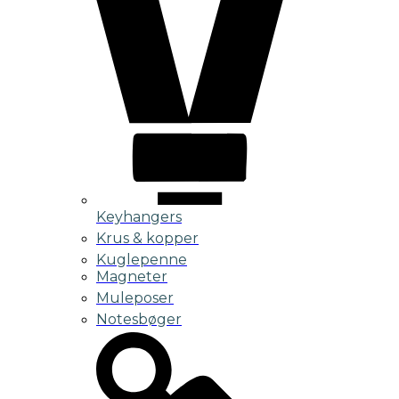
Keyhangers
Krus & kopper
Kuglepenne
Magneter
Muleposer
Notesbøger