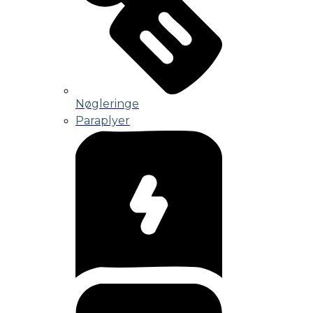
Nøgleringe
Paraplyer