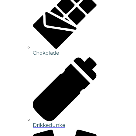
Chokolade
Drikkedunke