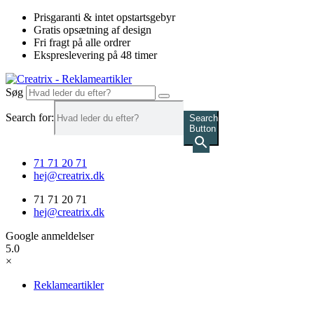
Videre
Prisgaranti & intet opstartsgebyr
til
Gratis opsætning af design
indhold
Fri fragt på alle ordrer
Ekspreslevering på 48 timer
Søg
Search for:
Search
Button
71 71 20 71
hej@creatrix.dk
71 71 20 71
hej@creatrix.dk
Google anmeldelser
5.0
×
Reklameartikler