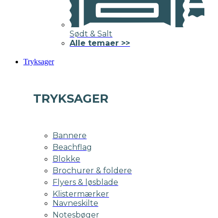
Sødt & Salt
Alle temaer >>
Tryksager
TRYKSAGER
Bannere
Beachflag
Blokke
Brochurer & foldere
Flyers & løsblade
Klistermærker
Navneskilte
Notesbøger