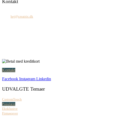
Kontakt
Tel: +45 7171 2071
Mail:
hej@creatrix.dk
Creatrix ApS
Falkoner Allé 1, 3.
DK-2000 Frederiksberg
CVR: 37 79 59 68
Åbningstider:
Mandag – fredag: 08.00 – 17.00
Kontakt
Facebook
Instagram
Linkedin
UDVALGTE Temaer
CustomTouch
Populære
Eksklusive
Firmagaver