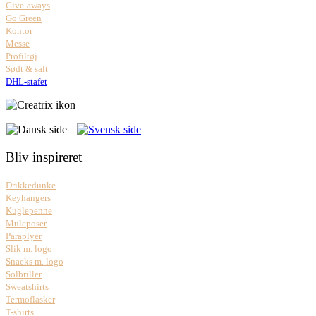
Give-aways
Go Green
Kontor
Messe
Profiltøj
Sødt & salt
DHL-stafet
Bliv inspireret
Drikkedunke
Keyhangers
Kuglepenne
Muleposer
Paraplyer
Slik m. logo
Snacks m. logo
Solbriller
Sweatshirts
Termoflasker
T-shirts