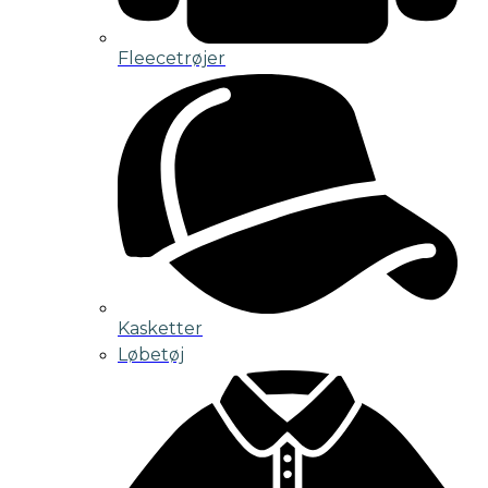
Fleecetrøjer
Kasketter
Løbetøj