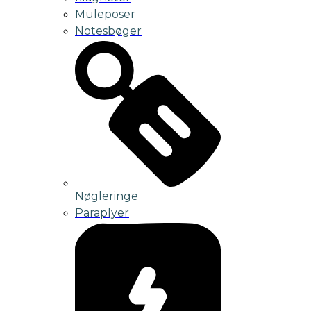
Muleposer
Notesbøger
Nøgleringe
Paraplyer