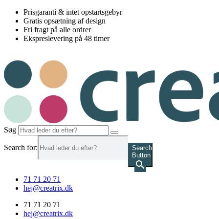
Videre
Prisgaranti & intet opstartsgebyr
til
Gratis opsætning af design
indhold
Fri fragt på alle ordrer
Ekspreslevering på 48 timer
Søg
Search for:
Search
Button
71 71 20 71
hej@creatrix.dk
71 71 20 71
hej@creatrix.dk