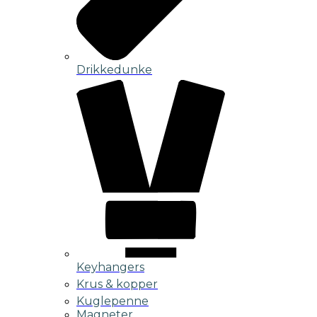
Drikkedunke
Keyhangers
Krus & kopper
Kuglepenne
Magneter