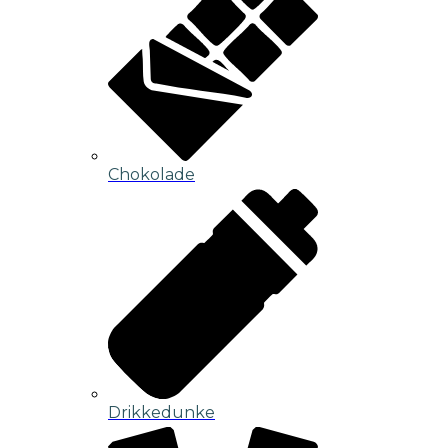
Chokolade
Drikkedunke