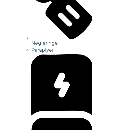
Nøgleringe
Paraplyer