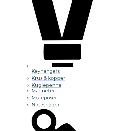
Keyhangers
Krus & kopper
Kuglepenne
Magneter
Muleposer
Notesbøger