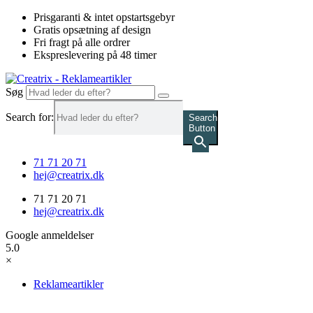
Videre
Prisgaranti & intet opstartsgebyr
til
Gratis opsætning af design
indhold
Fri fragt på alle ordrer
Ekspreslevering på 48 timer
Søg
Search for:
Search
Button
71 71 20 71
hej@creatrix.dk
71 71 20 71
hej@creatrix.dk
Google anmeldelser
5.0
×
Reklameartikler